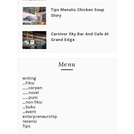
Tips Menulis Chicken Soup
Story
Carnivor Sky Bar And Cafe At
Grand Edge
Menu
writing
_Fiksi
__cerpen
__novel
__puisi
_non fiksi
_buku
_event
enterpreneurship
resensi
Tips