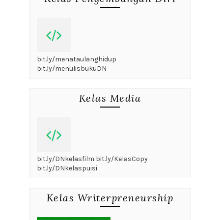
bit.ly/menataulanghidup
bit.ly/menulisbukuDN
Kelas Media
bit.ly/DNkelasfilm bit.ly/KelasCopy
bit.ly/DNkelaspuisi
Kelas Writerpreneurship