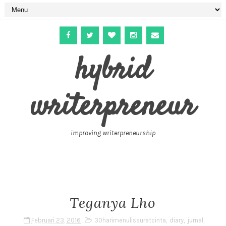
hybrid
writerpreneur
improving writerpreneurship
Teganya Lho
Februari 23, 2016
30harimenulissuratcinta
,
diary
,
jurnal
,