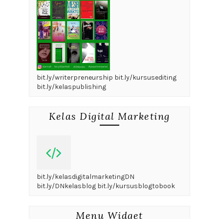
bit.ly/writerpreneurship bit.ly/kursusediting
bit.ly/kelaspublishing
Kelas Digital Marketing
bit.ly/kelasdigitalmarketingDN
bit.ly/DNkelasblog bit.ly/kursusblogtobook
Menu Widget