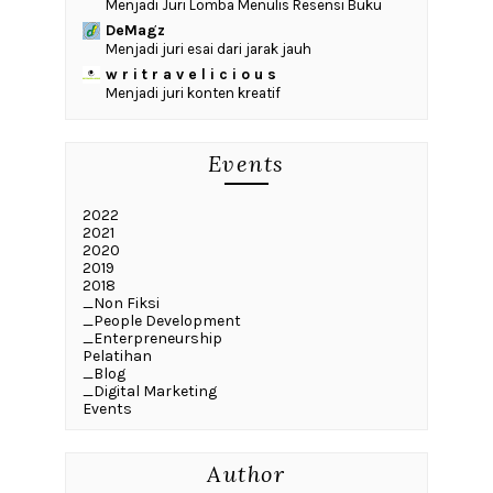
Menjadi Juri Lomba Menulis Resensi Buku
DeMagz
Menjadi juri esai dari jarak jauh
w r i t r a v e l i c i o u s
Menjadi juri konten kreatif
Events
2022
2021
2020
2019
2018
_Non Fiksi
_People Development
_Enterpreneurship
Pelatihan
_Blog
_Digital Marketing
Events
Author