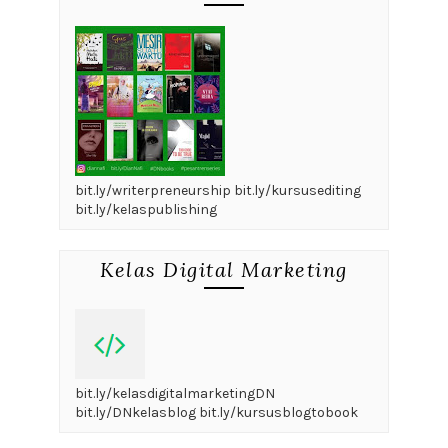
bit.ly/writerpreneurship bit.ly/kursusediting
bit.ly/kelaspublishing
Kelas Digital Marketing
bit.ly/kelasdigitalmarketingDN
bit.ly/DNkelasblog bit.ly/kursusblogtobook