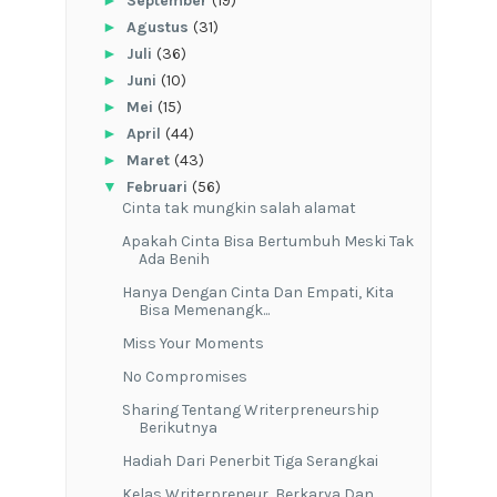
September
(19)
►
Agustus
(31)
►
Juli
(36)
►
Juni
(10)
►
Mei
(15)
►
April
(44)
►
Maret
(43)
▼
Februari
(56)
Cinta tak mungkin salah alamat
Apakah Cinta Bisa Bertumbuh Meski Tak
Ada Benih
Hanya Dengan Cinta Dan Empati, Kita
Bisa Memenangk...
Miss Your Moments
No Compromises
Sharing Tentang Writerpreneurship
Berikutnya
Hadiah Dari Penerbit Tiga Serangkai
Kelas Writerpreneur, Berkarya Dan