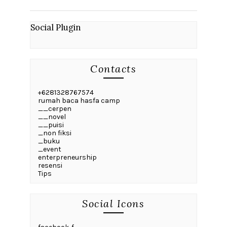
Social Plugin
Contacts
+6281328767574
rumah baca hasfa camp
__cerpen
__novel
__puisi
_non fiksi
_buku
_event
enterpreneurship
resensi
Tips
Social Icons