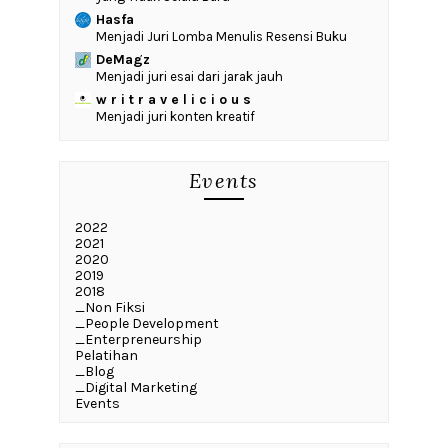
Hasfa
Menjadi Juri Lomba Menulis Resensi Buku
DeMagz
Menjadi juri esai dari jarak jauh
w r i t r a v e l i c i o u s
Menjadi juri konten kreatif
Events
2022
2021
2020
2019
2018
_Non Fiksi
_People Development
_Enterpreneurship
Pelatihan
_Blog
_Digital Marketing
Events