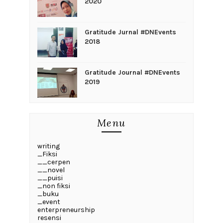
2020
Gratitude Jurnal #DNEvents
2018
Gratitude Journal #DNEvents
2019
Menu
writing
_Fiksi
__cerpen
__novel
__puisi
_non fiksi
_buku
_event
enterpreneurship
resensi