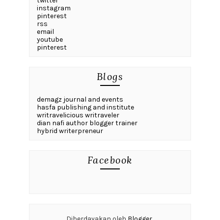
twitter
instagram
pinterest
rss
email
youtube
pinterest
Blogs
demagz journal and events
hasfa publishing and institute
writravelicious writraveler
dian nafi author blogger trainer
hybrid writerpreneur
Facebook
Diberdayakan oleh
Blogger
.