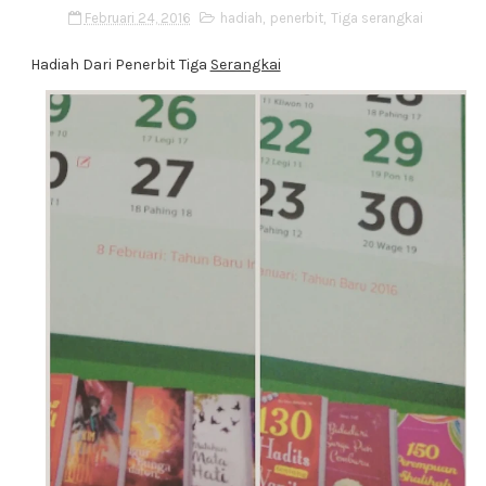
Februari 24, 2016
hadiah
,
penerbit
,
Tiga serangkai
Hadiah Dari Penerbit Tiga
Serangkai