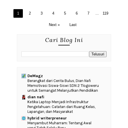
1
2
3
4
5
6
7
...
119
Next »
Last
Cari Blog Ini
DeMagz
‎Berangkat dari Cerita Bulus, Dian Nafi
Memotivasi Siswa-Siswi SDN 2 Tlogoweru
untuk Semangat Melanjutkan Pendidikan
dian nafi
Ketika Laptop Menjadi Infrastruktur
Pengetahuan: Catatan dari Ruang Kelas,
Lapangan, dan Masyarakat
hybrid writerpreneur
Menyambut Muharram: Tentang Awal
yang Tidak Selalu Baru