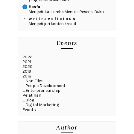
Hasfa
Menjadi Juri Lomba Menulis Resensi Buku
w r i t r a v e l i c i o u s
Menjadi juri konten kreatif
Events
2022
2021
2020
2019
2018
_Non Fiksi
_People Development
_Enterpreneurship
Pelatihan
_Blog
_Digital Marketing
Events
Author