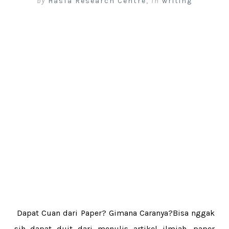
by
Hasfa Research Centre
,
in
writing
Dapat Cuan dari Paper? Gimana Caranya?Bisa nggak
sih dapat duit dari menulis artikel ilmiah, paper