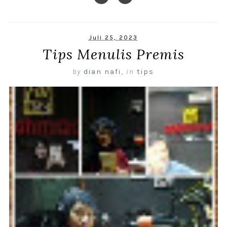
Juli 25, 2023
Tips Menulis Premis
by
dian nafi
,
in
tips