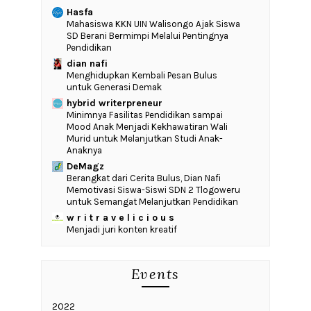
Hasfa
Mahasiswa KKN UIN Walisongo Ajak Siswa
SD Berani Bermimpi Melalui Pentingnya
Pendidikan
dian nafi
Menghidupkan Kembali Pesan Bulus
untuk Generasi Demak
hybrid writerpreneur
‎Minimnya Fasilitas Pendidikan sampai
Mood Anak Menjadi Kekhawatiran Wali
Murid untuk Melanjutkan Studi Anak-
Anaknya
DeMagz
‎Berangkat dari Cerita Bulus, Dian Nafi
Memotivasi Siswa-Siswi SDN 2 Tlogoweru
untuk Semangat Melanjutkan Pendidikan
w r i t r a v e l i c i o u s
Menjadi juri konten kreatif
Events
2022