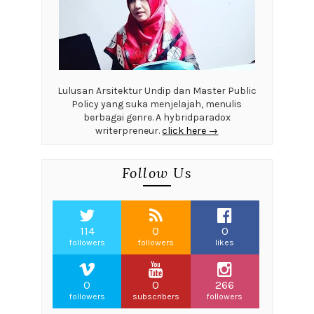
Lulusan Arsitektur Undip dan Master Public
Policy yang suka menjelajah, menulis
berbagai genre. A hybridparadox
writerpreneur.
click here →
Follow Us
114
0
0
followers
followers
likes
0
0
266
followers
subscribers
followers