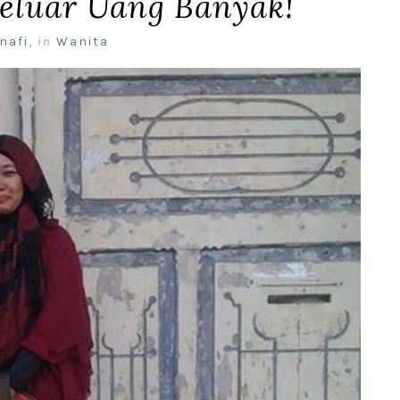
eluar Uang Banyak!
nafi
,
in
Wanita