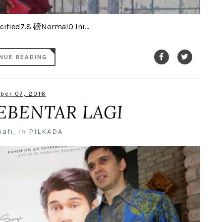
fied7.8 磅Normal0 Ini...
NUE READING
ber 07, 2016
EBENTAR LAGI
nafi
,
in
PILKADA