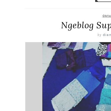
Okto
Ngeblog Su
by
dian