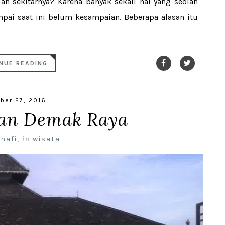
 sekitarnya? Karena banyak sekali hal yang seolah
mpai saat ini belum kesampaian. Beberapa alasan itu
NUE READING
ber 27, 2016
an Demak Raya
 nafi
,
in
wisata