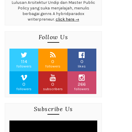
Lulusan Arsitektur Undip dan Master Public
Policy yang suka menjelajah, menulis
berbagai genre. A hybridparadox
writerpreneur.
click here →
Follow Us
114
0
0
followers
followers
likes
0
0
266
followers
subscribers
followers
Subscribe Us