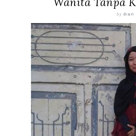
Wanita Tanpa K
by
dian 