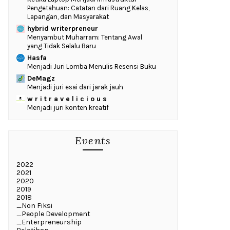
Pengetahuan: Catatan dari Ruang Kelas,
Lapangan, dan Masyarakat
hybrid writerpreneur
Menyambut Muharram: Tentang Awal
yang Tidak Selalu Baru
Hasfa
Menjadi Juri Lomba Menulis Resensi Buku
DeMagz
Menjadi juri esai dari jarak jauh
w r i t r a v e l i c i o u s
Menjadi juri konten kreatif
Events
2022
2021
2020
2019
2018
_Non Fiksi
_People Development
_Enterpreneurship