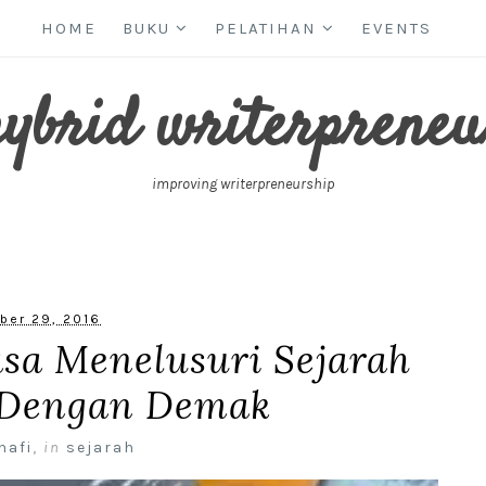
HOME
BUKU
PELATIHAN
EVENTS
hybrid writerpreneu
improving writerpreneurship
ber 29, 2016
sa Menelusuri Sejarah
Dengan Demak
nafi
,
in
sejarah