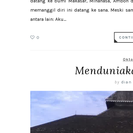
datang ke bumi Makasar, Minahasa, Ambon dan
memanggil diri ini datang ke sana. Meski sa
antara lain: Aku...
0
CONTI
Okto
Menduniak
by
dian