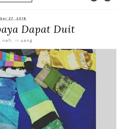
ber 27, 2016
paya Dapat Duit
 nafi
,
in
uang