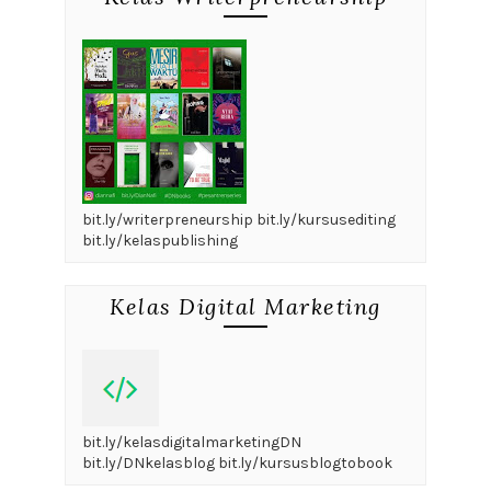
bit.ly/writerpreneurship bit.ly/kursusediting
bit.ly/kelaspublishing
Kelas Digital Marketing
bit.ly/kelasdigitalmarketingDN
bit.ly/DNkelasblog bit.ly/kursusblogtobook