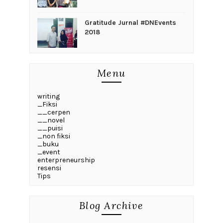
Gratitude Jurnal #DNEvents
2018
Menu
writing
_Fiksi
__cerpen
__novel
__puisi
_non fiksi
_buku
_event
enterpreneurship
resensi
Tips
Blog Archive