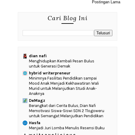
Postingan Lama
Cari Blog Ini
dian nafi
Menghidupkan Kembali Pesan Bulus
untuk Generasi Demak
hybrid writerpreneur
‎Minimnya Fasilitas Pendidikan sampai
Mood Anak Menjadi Kekhawatiran Wali
Murid untuk Melanjutkan Studi Anak-
Anaknya
DeMagz
‎Berangkat dari Cerita Bulus, Dian Nafi
Memotivasi Siswa-Siswi SDN 2 Tlogoweru
untuk Semangat Melanjutkan Pendidikan
Hasfa
Menjadi Juri Lomba Menulis Resensi Buku
w r i t r a v e l i c i o u s