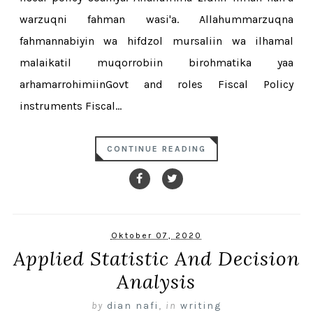
warzuqni fahman wasi'a. Allahummarzuqna
fahmannabiyin wa hifdzol mursaliin wa ilhamal
malaikatil muqorrobiin birohmatika yaa
arhamarrohimiinGovt and roles Fiscal Policy
instruments Fiscal...
CONTINUE READING
Oktober 07, 2020
Applied Statistic And Decision
Analysis
by
dian nafi
,
in
writing