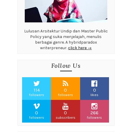
Lulusan Arsitektur Undip dan Master Public
Policy yang suka menjelajah, menulis
berbagai genre. A hybridparadox
writerpreneur.
click here →
Follow Us
114
0
0
followers
followers
likes
0
0
266
followers
subscribers
followers