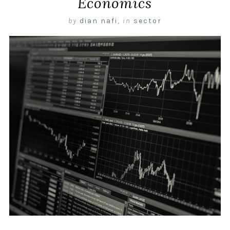
Economics
by
dian nafi
,
in
sector