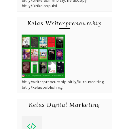
bit.ly/DNkelasfilm bit.ly/KelasCopy
bit.ly/DNkelaspuisi
Kelas Writerpreneurship
bit.ly/writerpreneurship bit.ly/kursusediting
bit.ly/kelaspublishing
Kelas Digital Marketing