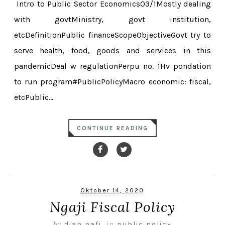
Intro to Public Sector Economics03/1Mostly dealing
with govtMinistry, govt institution,
etcDefinitionPublic financeScopeObjectiveGovt try to
serve health, food, goods and services in this
pandemicDeal w regulationPerpu no. 1Hv pondation
to run program#PublicPolicyMacro economic: fiscal,
etcPublic...
CONTINUE READING
Oktober 14, 2020
Ngaji Fiscal Policy
by
dian nafi
,
in
public policy