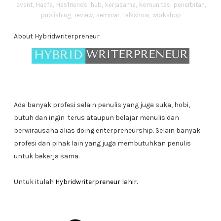
event
,
Hasfa
,
Hasfriends
,
hub
,
kerjasama
,
komunitas
,
penerbitan
,
publishing
,
review
,
seminar
,
talkshow
,
workshop
About Hybridwriterpreneur
Ada banyak profesi selain penulis yang juga suka, hobi,
butuh dan ingin terus ataupun belajar menulis dan
berwirausaha alias doing enterpreneurship. Selain banyak
profesi dan pihak lain yang juga membutuhkan penulis
untuk bekerja sama.
Untuk itulah
Hybridwriterpreneur lahir.