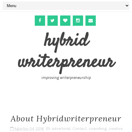
hybrid
writerpreneur
improving writerpreneurship
About Hybridwriterpreneur
Agustus 04, 2016
advertorial
,
Contact
,
coworking
,
creative
,