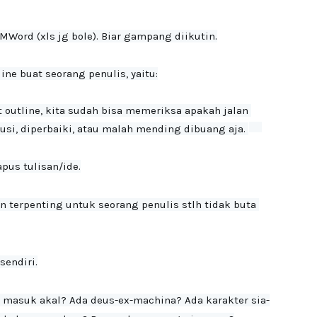
MWord (xls jg bole). Biar gampang diikutin.
ne buat seorang penulis, yaitu:

t outline, kita sudah bisa memeriksa apakah jalan 
si, diperbaiki, atau malah mending dibuang aja. 
s tulisan/ide.

 terpenting untuk seorang penulis stlh tidak buta 
endiri.

masuk akal? Ada deus-ex-machina? Ada karakter sia-