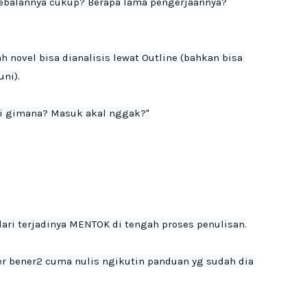
etebalannya cukup? Berapa lama pengerjaannya?
ovel bisa dianalisis lewat Outline (bahkan bisa 
i).

 ini gimana? Masuk akal nggak?"
ari terjadinya MENTOK di tengah proses penulisan.
er bener2 cuma nulis ngikutin panduan yg sudah dia 