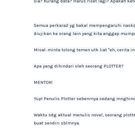
sia? Kurang data? Harus riset lagi? Apakah k
Semua perkara2 yg bakal mempengaruhi naskah n
diujikan ke orang lain yang kita anggap mumpun
Misal: minta tolong temen utk liat "eh, cerita
Apa yang dihindari oleh seorang PLOTTER?

MENTOK!

Yup! Penulis Plotter sebenrnya sedang mnghind
Waktu sdg aktual menulis novel, seorang plott
buat sendiri sblmnya.
