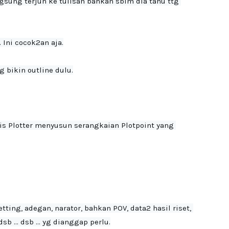
gsung terjun ke tulisan bahkan sblm dia tahu ttg 
 Ini cocok2an aja.
 bikin outline dulu.

lis Plotter menyusun serangkaian Plotpoint yang 
tting, adegan, narator, bahkan POV, data2 hasil riset, 
 ... dsb ... yg dianggap perlu.