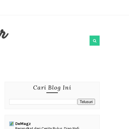
r
Cari Blog Ini
DeMagz
‎Berangkat dari Cerita Bulus, Dian Nafi