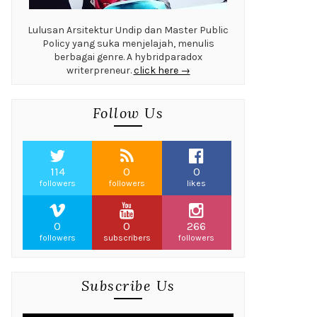
Lulusan Arsitektur Undip dan Master Public
Policy yang suka menjelajah, menulis
berbagai genre. A hybridparadox
writerpreneur.
click here →
Follow Us
114
0
0
followers
followers
likes
0
0
266
followers
subscribers
followers
Subscribe Us