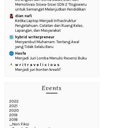
Memotivasi Siswa-Siswi SDN 2 Tlogoweru
untuk Semangat Melanjutkan Pendidikan
dian nafi
Ketika Laptop Menjadi Infrastruktur
Pengetahuan: Catatan dari Ruang Kelas,
Lapangan, dan Masyarakat
hybrid writerpreneur
Menyambut Muharram: Tentang Awal
yang Tidak Selalu Baru
Hasfa
Menjadi Juri Lomba Menulis Resensi Buku
w r i t r a v e l i c i o u s
Menjadi juri konten kreatif
Events
2022
2021
2020
2019
2018
_Non Fiksi