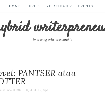
HOME
BUKU
PELATIHAN
EVENTS
hybrid writerpreneu
improving writerpreneurship
ovel: PANTSER atau
OTTER
ulis
,
novel
,
PANTSER
,
PLOTTER
,
tips