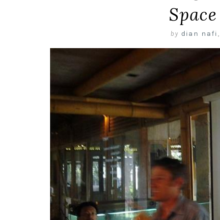
Space 
by
dian nafi