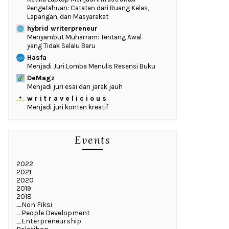
Pengetahuan: Catatan dari Ruang Kelas,
Lapangan, dan Masyarakat
hybrid writerpreneur
Menyambut Muharram: Tentang Awal
yang Tidak Selalu Baru
Hasfa
Menjadi Juri Lomba Menulis Resensi Buku
DeMagz
Menjadi juri esai dari jarak jauh
w r i t r a v e l i c i o u s
Menjadi juri konten kreatif
Events
2022
2021
2020
2019
2018
_Non Fiksi
_People Development
_Enterpreneurship