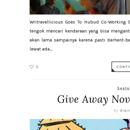
Writravellicious Goes To Hubud Co-Working S
tengok mencari kendaraan yang bisa menganta
akan lama sampainya karena pasti berhent-be
lewat ada...
0
CONTI
Septe
Give Away Nov
by
dian