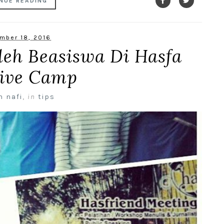
NUE READING
mber 18, 2016
leh Beasiswa Di Hasfa
tive Camp
n nafi
,
in
tips