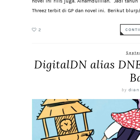
novel ini rilis juga. Alhamdulillah. Jadi tahu
Threez terbit di GP dan novel ini. Berikut blurp
2
CONTI
Septe
DigitalDN alias DNE
B
by
dian