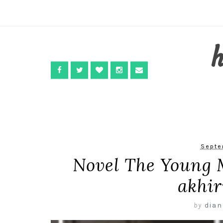
Septe
Novel The Young 
akhir
by
dian