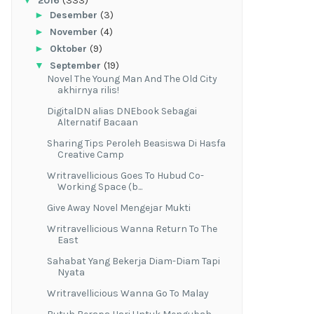
▼
2016
(333)
►
Desember
(3)
►
November
(4)
►
Oktober
(9)
▼
September
(19)
Novel The Young Man And The Old City
akhirnya rilis!
DigitalDN alias DNEbook Sebagai
Alternatif Bacaan
Sharing Tips Peroleh Beasiswa Di Hasfa
Creative Camp
Writravellicious Goes To Hubud Co-
Working Space (b...
Give Away Novel Mengejar Mukti
Writravellicious Wanna Return To The
East
Sahabat Yang Bekerja Diam-Diam Tapi
Nyata
Writravellicious Wanna Go To Malay