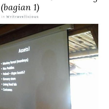
(bagian 1)
,
in
Writravellicious