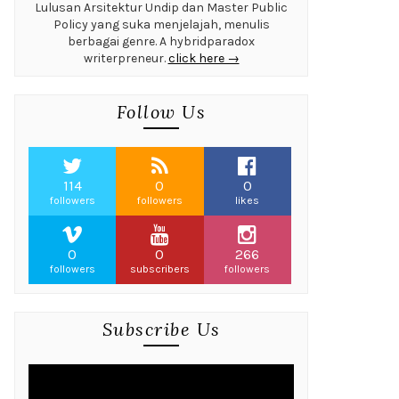
Lulusan Arsitektur Undip dan Master Public
Policy yang suka menjelajah, menulis
berbagai genre. A hybridparadox
writerpreneur.
click here →
Follow Us
114
0
0
followers
followers
likes
0
0
266
followers
subscribers
followers
Subscribe Us