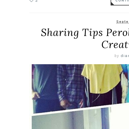
2
CONTI
Septe
Sharing Tips Pero
Crea
by
dia