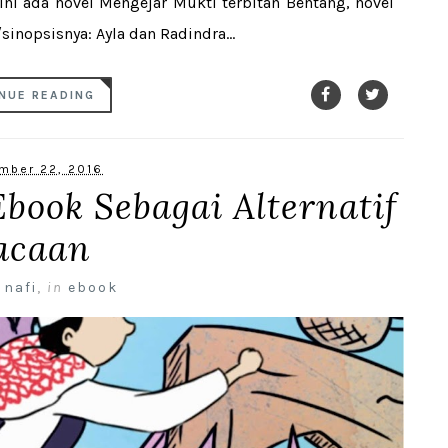
n ini ada novel Mengejar Mukti terbitan Bentang, novel
/sinopsisnya: Ayla dan Radindra...
NUE READING
mber 22, 2016
book Sebagai Alternatif
acaan
 nafi
,
in
ebook