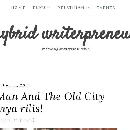
HOME
BUKU
PELATIHAN
EVENTS
hybrid writerpreneu
improving writerpreneurship
mber 30, 2016
Man And The Old City
nya rilis!
 nafi
,
in
young