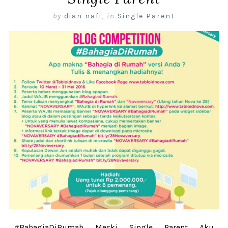
by
dian nafi
,
in
Single Parent
#BahagiaDiRumah Meski Single Parent Aku