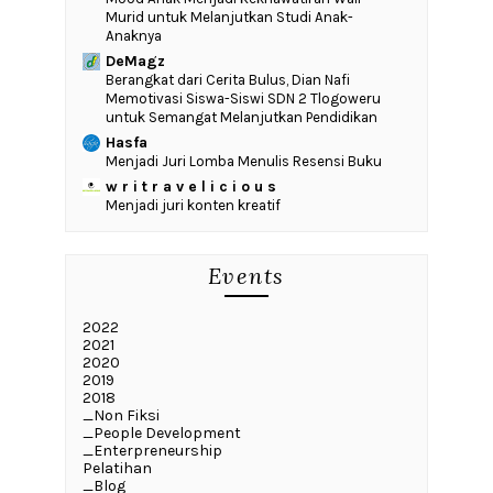
Murid untuk Melanjutkan Studi Anak-
Anaknya
DeMagz
‎Berangkat dari Cerita Bulus, Dian Nafi
Memotivasi Siswa-Siswi SDN 2 Tlogoweru
untuk Semangat Melanjutkan Pendidikan
Hasfa
Menjadi Juri Lomba Menulis Resensi Buku
w r i t r a v e l i c i o u s
Menjadi juri konten kreatif
Events
2022
2021
2020
2019
2018
_Non Fiksi
_People Development
_Enterpreneurship
Pelatihan
_Blog