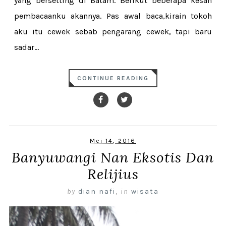
yang bersetting di Batam. Berikut beberapa kesan
pembacaanku akannya. Pas awal baca,kirain tokoh
aku itu cewek sebab pengarang cewek, tapi baru
sadar...
CONTINUE READING
Mei 14, 2016
Banyuwangi Nan Eksotis Dan
Relijius
by
dian nafi
,
in
wisata