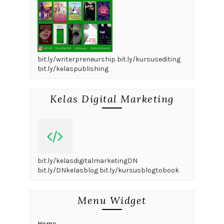
bit.ly/writerpreneurship bit.ly/kursusediting
bit.ly/kelaspublishing
Kelas Digital Marketing
bit.ly/kelasdigitalmarketingDN
bit.ly/DNkelasblog bit.ly/kursusblogtobook
Menu Widget
Home