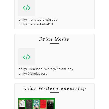
bit.ly/menataulanghidup
bit.ly/menulisbukuDN
Kelas Media
bit.ly/DNkelasfilm bit.ly/KelasCopy
bit.ly/DNkelaspuisi
Kelas Writerpreneurship