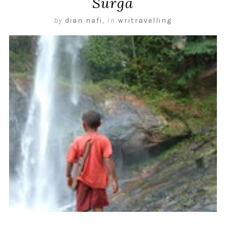
Surga
by
dian nafi
,
in
writravelling