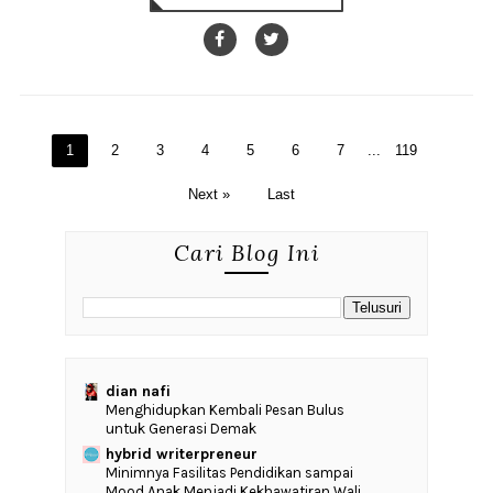
1
2
3
4
5
6
7
...
119
Next »
Last
Cari Blog Ini
dian nafi
Menghidupkan Kembali Pesan Bulus
untuk Generasi Demak
hybrid writerpreneur
‎Minimnya Fasilitas Pendidikan sampai
Mood Anak Menjadi Kekhawatiran Wali