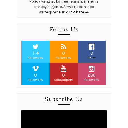
Policy yang suka menjelajah, menulis
berbagai genre. A hybridparadox
writerpreneur.
click here →
Follow Us
114
0
0
followers
followers
likes
0
0
266
followers
subscribers
followers
Subscribe Us