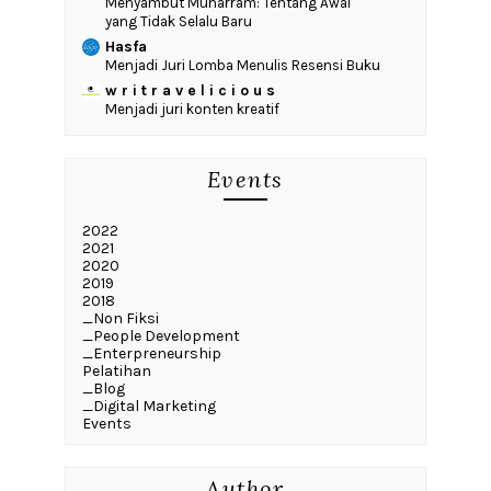
Menyambut Muharram: Tentang Awal
yang Tidak Selalu Baru
Hasfa
Menjadi Juri Lomba Menulis Resensi Buku
w r i t r a v e l i c i o u s
Menjadi juri konten kreatif
Events
2022
2021
2020
2019
2018
_Non Fiksi
_People Development
_Enterpreneurship
Pelatihan
_Blog
_Digital Marketing
Events
Author