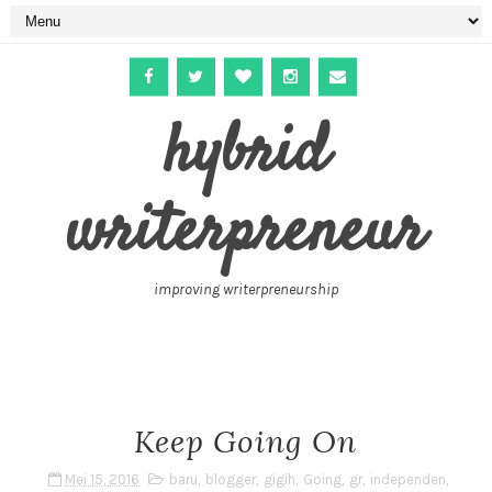
hybrid
writerpreneur
improving writerpreneurship
Keep Going On
Mei 15, 2016
baru
,
blogger
,
gigih
,
Going
,
gr
,
independen
,