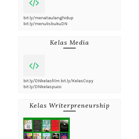
bit.ly/menataulanghidup
bit.ly/menulisbukuDN
Kelas Media
bit.ly/DNkelasfilm bit.ly/KelasCopy
bit.ly/DNkelaspuisi
Kelas Writerpreneurship