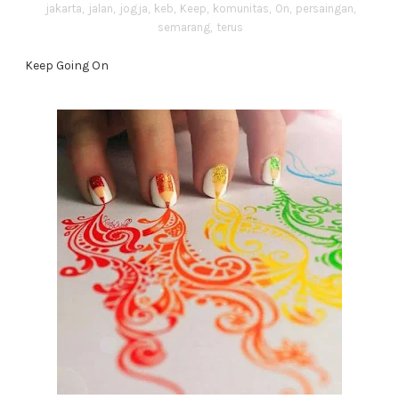
jakarta
,
jalan
,
jogja
,
keb
,
Keep
,
komunitas
,
On
,
persaingan
,
semarang
,
terus
Keep Going On