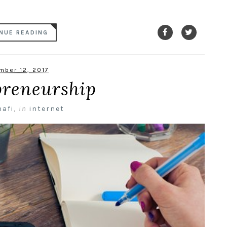
NUE READING
mber 12, 2017
preneurship
nafi
,
in
internet