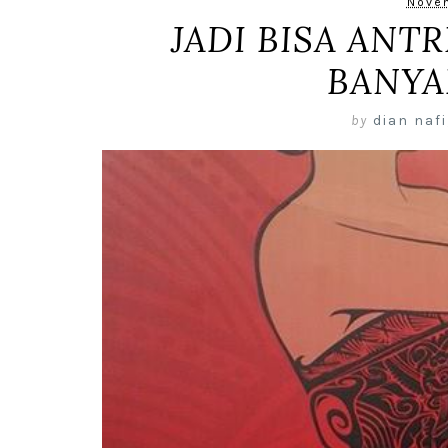
Novem
JADI BISA ANTR
BANYA
by
dian nafi