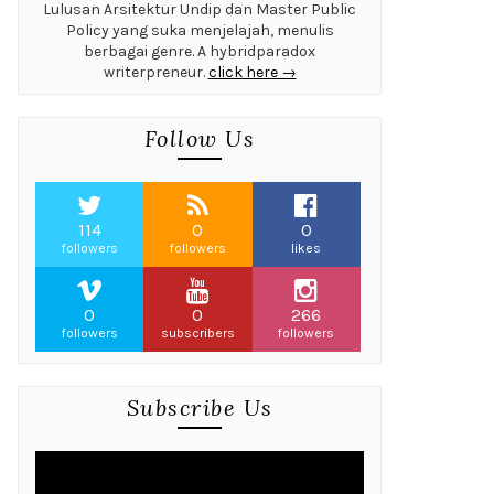
Lulusan Arsitektur Undip dan Master Public
Policy yang suka menjelajah, menulis
berbagai genre. A hybridparadox
writerpreneur.
click here →
Follow Us
114
0
0
followers
followers
likes
0
0
266
followers
subscribers
followers
Subscribe Us