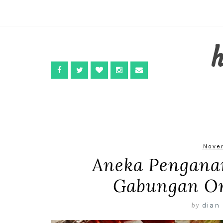
Nove
Aneka Pengana
Gabungan Or
by
dian 