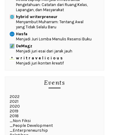
Pengetahuan: Catatan dari Ruang Kelas,
Lapangan, dan Masyarakat
hybrid writerpreneur
Menyambut Muharram: Tentang Awal
yang Tidak Selalu Baru
Hasfa
Menjadi Juri Lomba Menulis Resensi Buku
DeMagz
Menjadi juri esai dari jarak jauh
w r i t r a v e l i c i o u s
Menjadi juri konten kreatif
Events
2022
2021
2020
2019
2018
_Non Fiksi
_People Development
_Enterpreneurship