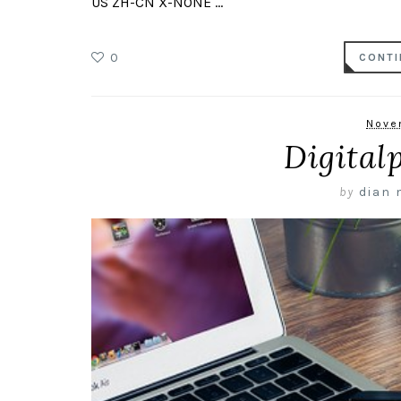
US ZH-CN X-NONE ...
0
CONTI
Nove
Digital
by
dian 