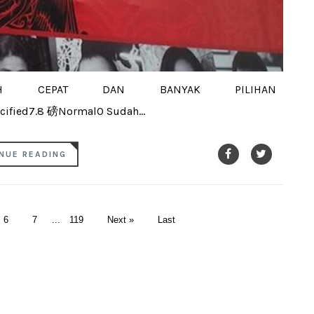
 CEPAT DAN BANYAK PILIHAN
ified7.8 磅Normal0 Sudah...
NUE READING
6
7
...
119
Next »
Last