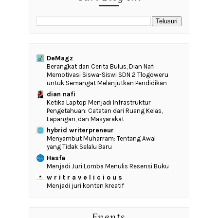
DeMagz
‎Berangkat dari Cerita Bulus, Dian Nafi
Memotivasi Siswa-Siswi SDN 2 Tlogoweru
untuk Semangat Melanjutkan Pendidikan
dian nafi
Ketika Laptop Menjadi Infrastruktur
Pengetahuan: Catatan dari Ruang Kelas,
Lapangan, dan Masyarakat
hybrid writerpreneur
Menyambut Muharram: Tentang Awal
yang Tidak Selalu Baru
Hasfa
Menjadi Juri Lomba Menulis Resensi Buku
w r i t r a v e l i c i o u s
Menjadi juri konten kreatif
Events