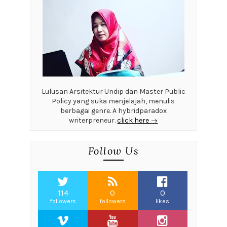
Lulusan Arsitektur Undip dan Master Public
Policy yang suka menjelajah, menulis
berbagai genre. A hybridparadox
writerpreneur.
click here →
Follow Us
114
0
0
followers
followers
likes