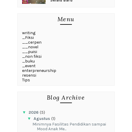
Selalu Baru
Menu
writing
_Fiksi
__cerpen
__novel
__puisi
_non fiksi
_buku
_event
enterpreneurship
resensi
Tips
Blog Archive
▼
2026
(5)
▼
Agustus
(1)
‎Minimnya Fasilitas Pendidikan sampai
Mood Anak Me...