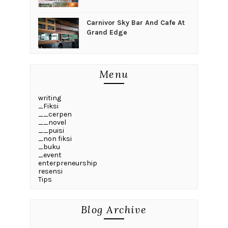
Carnivor Sky Bar And Cafe At
Grand Edge
Menu
writing
_Fiksi
__cerpen
__novel
__puisi
_non fiksi
_buku
_event
enterpreneurship
resensi
Tips
Blog Archive