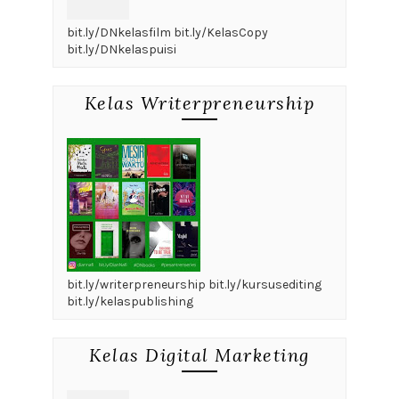
bit.ly/DNkelasfilm bit.ly/KelasCopy
bit.ly/DNkelaspuisi
Kelas Writerpreneurship
bit.ly/writerpreneurship bit.ly/kursusediting
bit.ly/kelaspublishing
Kelas Digital Marketing