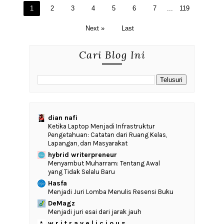
1
2
3
4
5
6
7
...
119
Next »
Last
Cari Blog Ini
dian nafi
Ketika Laptop Menjadi Infrastruktur
Pengetahuan: Catatan dari Ruang Kelas,
Lapangan, dan Masyarakat
hybrid writerpreneur
Menyambut Muharram: Tentang Awal
yang Tidak Selalu Baru
Hasfa
Menjadi Juri Lomba Menulis Resensi Buku
DeMagz
Menjadi juri esai dari jarak jauh
w r i t r a v e l i c i o u s