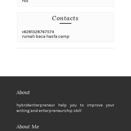
rss
Contacts
+6281328767574
rumah baca hasfa camp
About
hybridwriterpreneur help you to improve your
writing and enterpreneurship skill
About Me