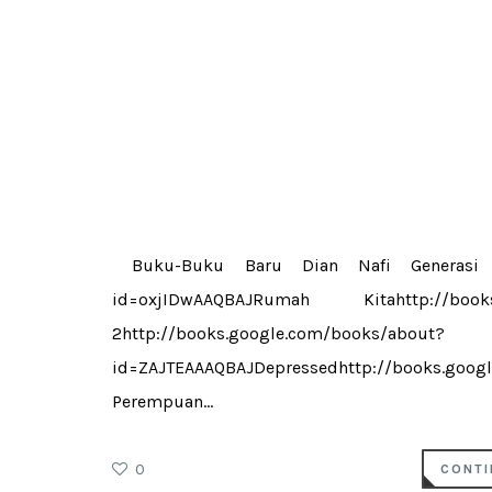
Buku-Buku Baru Dian Nafi Generasi Cop
id=oxjIDwAAQBAJRumah Kitahttp://books.
2http://books.google.com/books/about?
id=ZAJTEAAAQBAJDepressedhttp://books.goo
Perempuan...
0
CONTI