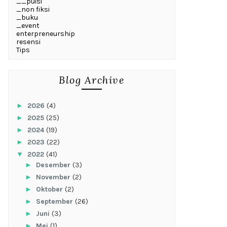
__puisi
_non fiksi
_buku
_event
enterpreneurship
resensi
Tips
Blog Archive
►
2026
(4)
►
2025
(25)
►
2024
(19)
►
2023
(22)
▼
2022
(41)
►
Desember
(3)
►
November
(2)
►
Oktober
(2)
►
September
(26)
►
Juni
(3)
►
Mei
(1)