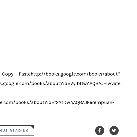
y Pastehttp://books.google.com/books/about?
google.com/books/about?id=VyjbDwAAQBAJElwvate
gle.com/books/about?id=f22tDwAAQBAJPerempuan-
NUE READING