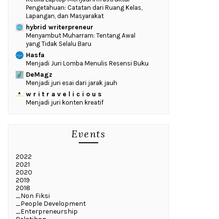
Pengetahuan: Catatan dari Ruang Kelas,
Lapangan, dan Masyarakat
hybrid writerpreneur
Menyambut Muharram: Tentang Awal
yang Tidak Selalu Baru
Hasfa
Menjadi Juri Lomba Menulis Resensi Buku
DeMagz
Menjadi juri esai dari jarak jauh
w r i t r a v e l i c i o u s
Menjadi juri konten kreatif
Events
2022
2021
2020
2019
2018
_Non Fiksi
_People Development
_Enterpreneurship