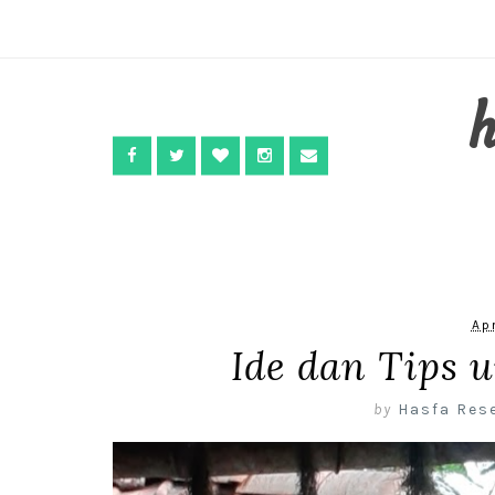
Ap
Ide dan Tips 
by
Hasfa Res