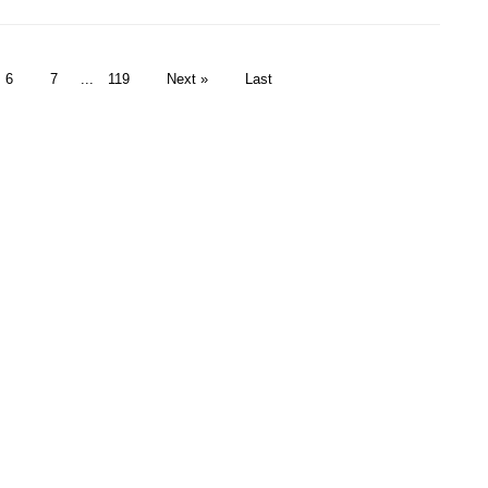
6
7
...
119
Next »
Last