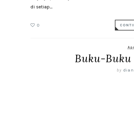
di setiap...
0
CONTI
Ap
Buku-Buku 
by
dian