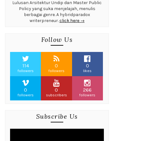
Lulusan Arsitektur Undip dan Master Public
Policy yang suka menjelajah, menulis
berbagai genre. A hybridparadox
writerpreneur.
click here →
Follow Us
114
0
0
followers
followers
likes
0
0
266
followers
subscribers
followers
Subscribe Us