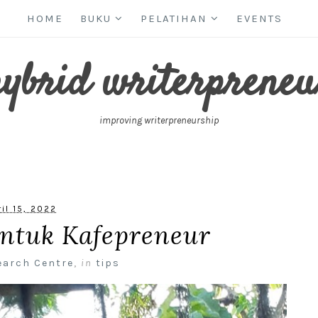
HOME
BUKU
PELATIHAN
EVENTS
hybrid writerpreneu
improving writerpreneurship
ril 15, 2022
untuk Kafepreneur
earch Centre
,
in
tips