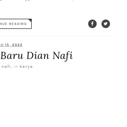
NUE READING
ril 15, 2022
Baru Dian Nafi
 nafi
,
in
karya