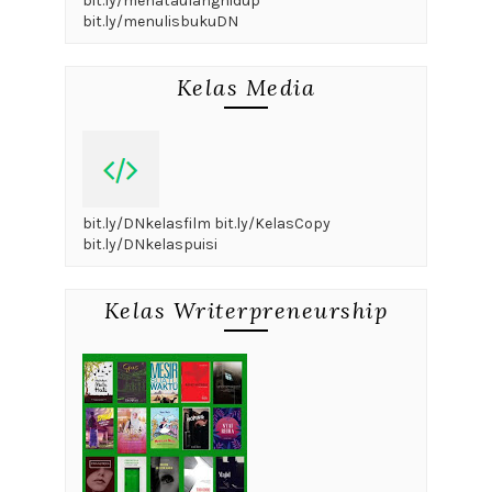
bit.ly/menataulanghidup
bit.ly/menulisbukuDN
Kelas Media
bit.ly/DNkelasfilm bit.ly/KelasCopy
bit.ly/DNkelaspuisi
Kelas Writerpreneurship