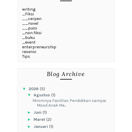
writing
_Fiksi
__cerpen
__novel
__puisi
_non fiksi
_buku
_event
enterpreneurship
resensi
Tips
Blog Archive
▼
2026
(5)
▼
Agustus
(1)
‎Minimnya Fasilitas Pendidikan sampai
Mood Anak Me...
►
Juni
(1)
►
Maret
(2)
►
Januari
(1)