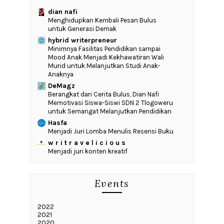
dian nafi
Menghidupkan Kembali Pesan Bulus
untuk Generasi Demak
hybrid writerpreneur
‎Minimnya Fasilitas Pendidikan sampai
Mood Anak Menjadi Kekhawatiran Wali
Murid untuk Melanjutkan Studi Anak-
Anaknya
DeMagz
‎Berangkat dari Cerita Bulus, Dian Nafi
Memotivasi Siswa-Siswi SDN 2 Tlogoweru
untuk Semangat Melanjutkan Pendidikan
Hasfa
Menjadi Juri Lomba Menulis Resensi Buku
w r i t r a v e l i c i o u s
Menjadi juri konten kreatif
Events
2022
2021
2020