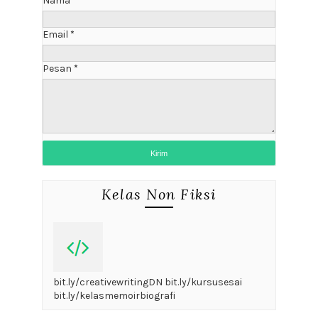
Nama
Email
*
Pesan
*
Kelas Non Fiksi
bit.ly/creativewritingDN bit.ly/kursusesai
bit.ly/kelasmemoirbiografi