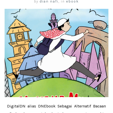
by
dian nafi
,
in
ebook
DigitalDN alias DNEbook Sebagai Alternatif Bacaan