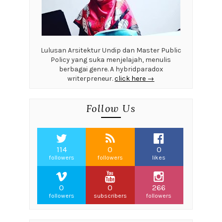
Lulusan Arsitektur Undip dan Master Public
Policy yang suka menjelajah, menulis
berbagai genre. A hybridparadox
writerpreneur.
click here →
Follow Us
114
0
0
followers
followers
likes
0
0
266
followers
subscribers
followers