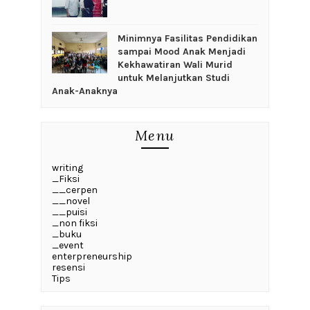
‎Minimnya Fasilitas Pendidikan
sampai Mood Anak Menjadi
Kekhawatiran Wali Murid
untuk Melanjutkan Studi
Anak-Anaknya
Menu
writing
_Fiksi
__cerpen
__novel
__puisi
_non fiksi
_buku
_event
enterpreneurship
resensi
Tips