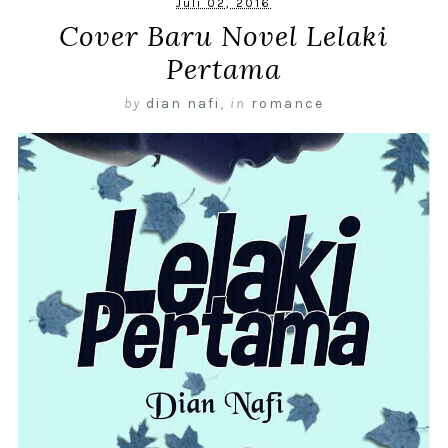
Juli 02, 2016
Cover Baru Novel Lelaki
Pertama
by
dian nafi
,
in
romance