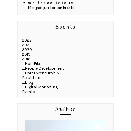
w r i t r a v e l i c i o u s
Menjadi juri konten kreatif
Events
2022
2021
2020
2019
2018
_Non Fiksi
_People Development
_Enterpreneurship
Pelatihan
_Blog
_Digital Marketing
Events
Author