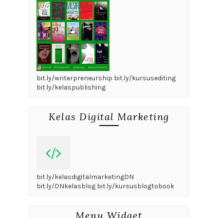
bit.ly/writerpreneurship bit.ly/kursusediting
bit.ly/kelaspublishing
Kelas Digital Marketing
bit.ly/kelasdigitalmarketingDN
bit.ly/DNkelasblog bit.ly/kursusblogtobook
Menu Widget