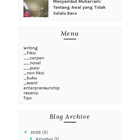
Menyambut Muharram:
Tentang Awal yang Tidak
Selalu Baru
Menu
writing
_Fiksi
__cerpen
__novel
__puisi
_non fiksi
_buku
_event
enterpreneurship
resensi
Tips
Blog Archive
▼
2026
(5)
▼
Agustus
(1)