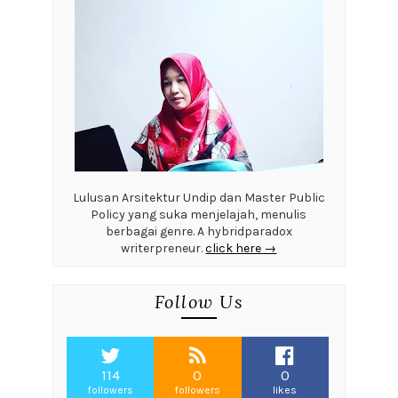
Lulusan Arsitektur Undip dan Master Public
Policy yang suka menjelajah, menulis
berbagai genre. A hybridparadox
writerpreneur.
click here →
Follow Us
114
0
0
followers
followers
likes