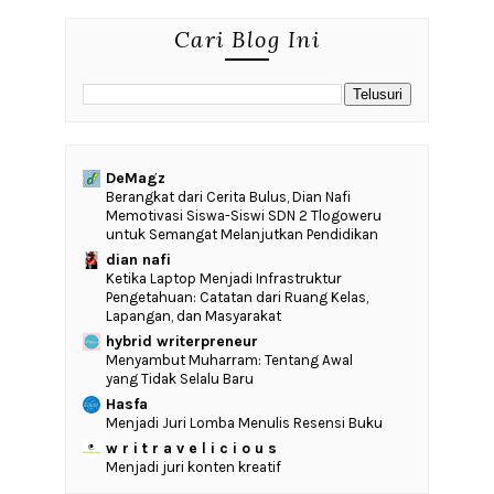
Cari Blog Ini
DeMagz
‎Berangkat dari Cerita Bulus, Dian Nafi
Memotivasi Siswa-Siswi SDN 2 Tlogoweru
untuk Semangat Melanjutkan Pendidikan
dian nafi
Ketika Laptop Menjadi Infrastruktur
Pengetahuan: Catatan dari Ruang Kelas,
Lapangan, dan Masyarakat
hybrid writerpreneur
Menyambut Muharram: Tentang Awal
yang Tidak Selalu Baru
Hasfa
Menjadi Juri Lomba Menulis Resensi Buku
w r i t r a v e l i c i o u s
Menjadi juri konten kreatif