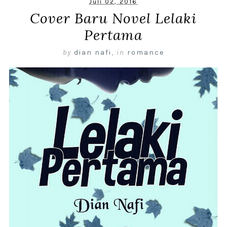
Juli 02, 2016
Cover Baru Novel Lelaki
Pertama
by
dian nafi
,
in
romance