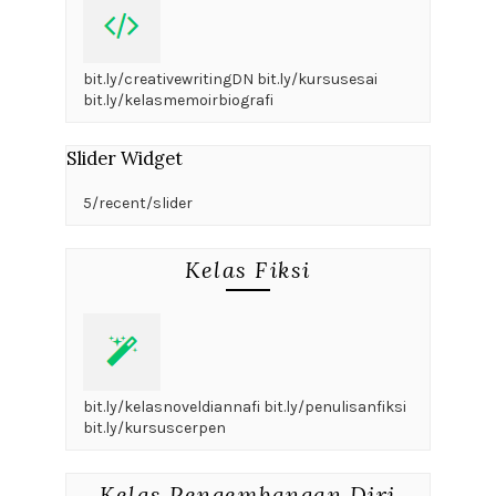
bit.ly/creativewritingDN bit.ly/kursusesai
bit.ly/kelasmemoirbiografi
Slider Widget
5/recent/slider
Kelas Fiksi
bit.ly/kelasnoveldiannafi bit.ly/penulisanfiksi
bit.ly/kursuscerpen
Kelas Pengembangan Diri