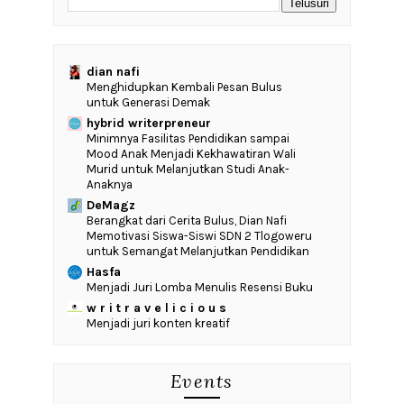
dian nafi
Menghidupkan Kembali Pesan Bulus
untuk Generasi Demak
hybrid writerpreneur
‎Minimnya Fasilitas Pendidikan sampai
Mood Anak Menjadi Kekhawatiran Wali
Murid untuk Melanjutkan Studi Anak-
Anaknya
DeMagz
‎Berangkat dari Cerita Bulus, Dian Nafi
Memotivasi Siswa-Siswi SDN 2 Tlogoweru
untuk Semangat Melanjutkan Pendidikan
Hasfa
Menjadi Juri Lomba Menulis Resensi Buku
w r i t r a v e l i c i o u s
Menjadi juri konten kreatif
Events