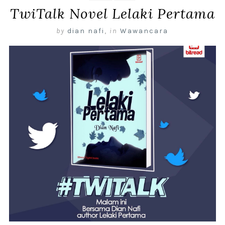
TwiTalk Novel Lelaki Pertama
by
dian nafi
,
in
Wawancara