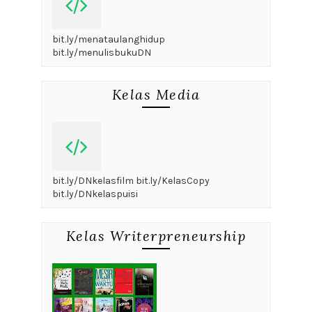
bit.ly/menataulanghidup
bit.ly/menulisbukuDN
Kelas Media
bit.ly/DNkelasfilm bit.ly/KelasCopy
bit.ly/DNkelaspuisi
Kelas Writerpreneurship