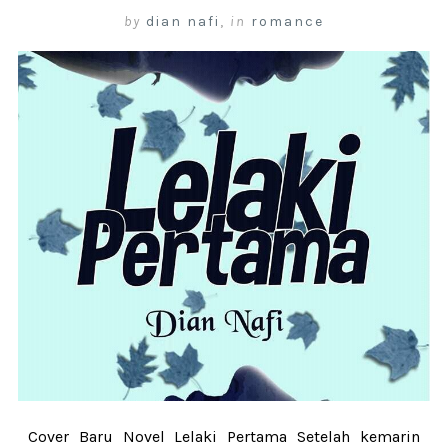
by
dian nafi
,
in
romance
Cover Baru Novel Lelaki Pertama Setelah kemarin