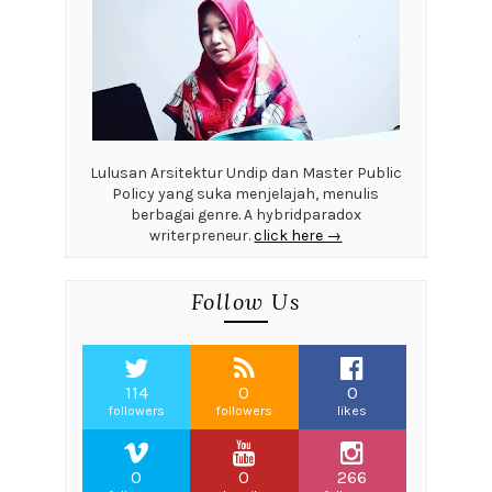
Lulusan Arsitektur Undip dan Master Public
Policy yang suka menjelajah, menulis
berbagai genre. A hybridparadox
writerpreneur.
click here →
Follow Us
114
0
0
followers
followers
likes
0
0
266