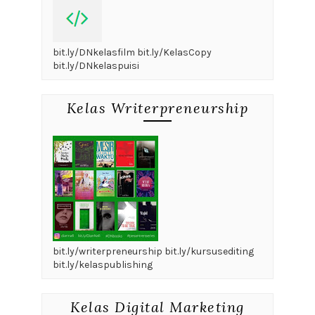
bit.ly/DNkelasfilm bit.ly/KelasCopy
bit.ly/DNkelaspuisi
Kelas Writerpreneurship
bit.ly/writerpreneurship bit.ly/kursusediting
bit.ly/kelaspublishing
Kelas Digital Marketing