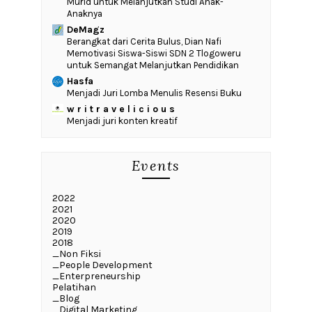
Murid untuk Melanjutkan Studi Anak-
Anaknya
DeMagz
‎Berangkat dari Cerita Bulus, Dian Nafi
Memotivasi Siswa-Siswi SDN 2 Tlogoweru
untuk Semangat Melanjutkan Pendidikan
Hasfa
Menjadi Juri Lomba Menulis Resensi Buku
w r i t r a v e l i c i o u s
Menjadi juri konten kreatif
Events
2022
2021
2020
2019
2018
_Non Fiksi
_People Development
_Enterpreneurship
Pelatihan
_Blog
_Digital Marketing