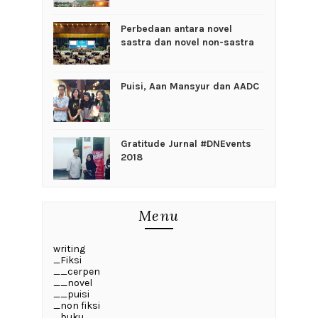
Perbedaan antara novel
sastra dan novel non-sastra
Puisi, Aan Mansyur dan AADC
Gratitude Jurnal #DNEvents
2018
Menu
writing
_Fiksi
__cerpen
__novel
__puisi
_non fiksi
_buku