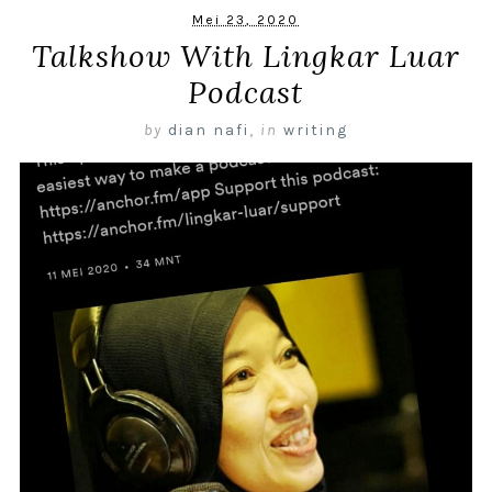
Mei 23, 2020
Talkshow With Lingkar Luar
Podcast
by
dian nafi
,
in
writing