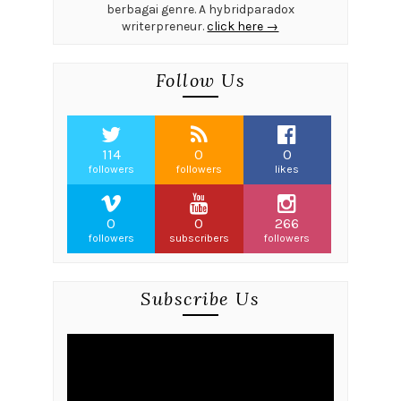
berbagai genre. A hybridparadox
writerpreneur.
click here →
Follow Us
114
0
0
followers
followers
likes
0
0
266
followers
subscribers
followers
Subscribe Us