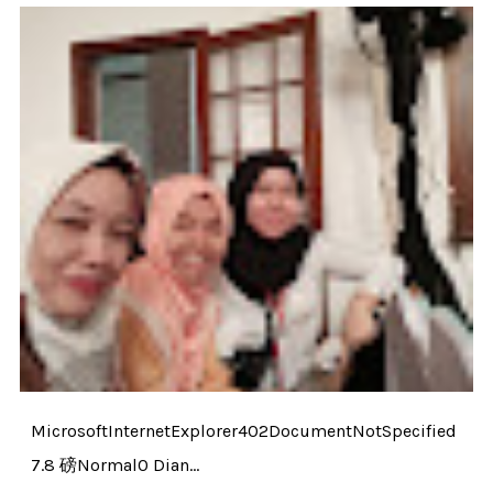
MicrosoftInternetExplorer402DocumentNotSpecified
7.8 磅Normal0 Dian...