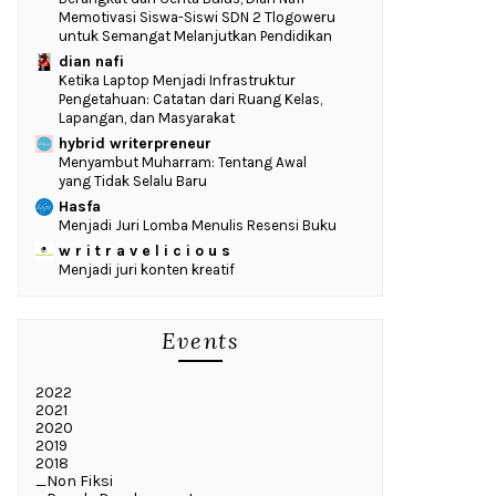
Memotivasi Siswa-Siswi SDN 2 Tlogoweru
untuk Semangat Melanjutkan Pendidikan
dian nafi
Ketika Laptop Menjadi Infrastruktur
Pengetahuan: Catatan dari Ruang Kelas,
Lapangan, dan Masyarakat
hybrid writerpreneur
Menyambut Muharram: Tentang Awal
yang Tidak Selalu Baru
Hasfa
Menjadi Juri Lomba Menulis Resensi Buku
w r i t r a v e l i c i o u s
Menjadi juri konten kreatif
Events
2022
2021
2020
2019
2018
_Non Fiksi