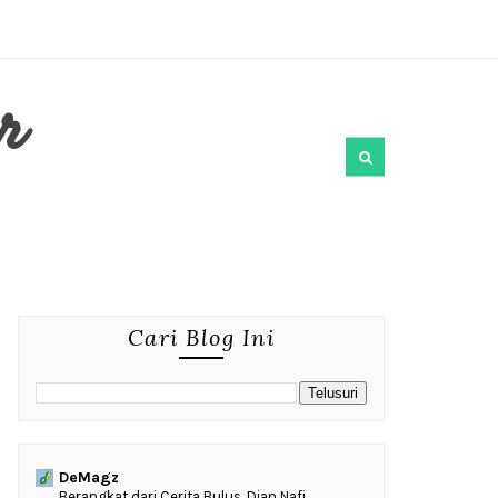
r
Cari Blog Ini
DeMagz
‎Berangkat dari Cerita Bulus, Dian Nafi