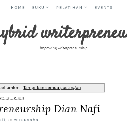
HOME
BUKU
PELATIHAN
EVENTS
hybrid writerpreneu
improving writerpreneurship
bel
umkm
.
Tampilkan semua postingan
et 30, 2023
reneurship Dian Nafi
afi
,
in
wirausaha