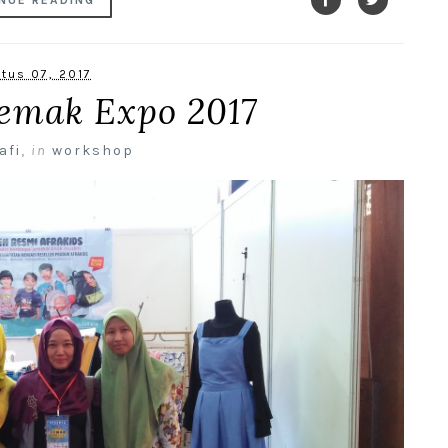
NUE READING
tus 07, 2017
emak Expo 2017
afi
,
in
workshop