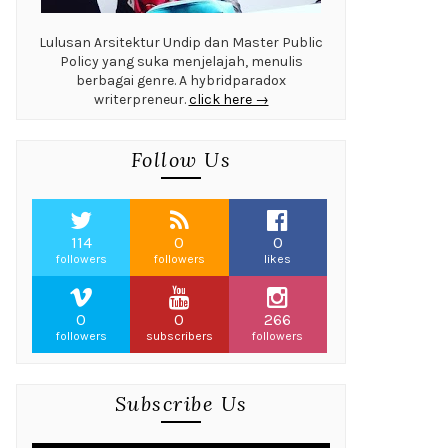
Lulusan Arsitektur Undip dan Master Public
Policy yang suka menjelajah, menulis
berbagai genre. A hybridparadox
writerpreneur.
click here →
Follow Us
114
0
0
followers
followers
likes
0
0
266
followers
subscribers
followers
Subscribe Us