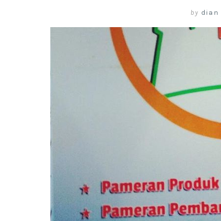
by
dian