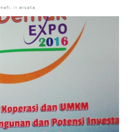
 nafi
,
in
wisata