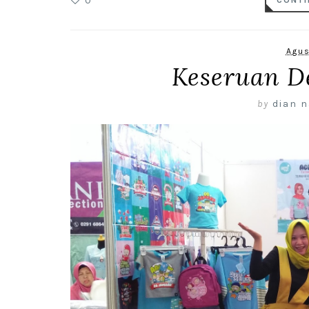
0
CONTI
Agus
Keseruan D
by
dian n