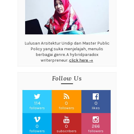
Lulusan Arsitektur Undip dan Master Public
Policy yang suka menjelajah, menulis
berbagai genre. A hybridparadox
writerpreneur.
click here →
Follow Us
114
0
0
followers
followers
likes
0
0
266
followers
subscribers
followers