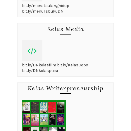
bit.ly/menataulanghidup
bit.ly/menulisbukuDN
Kelas Media
bit.ly/DNkelasfilm bit.ly/KelasCopy
bit.ly/DNkelaspuisi
Kelas Writerpreneurship