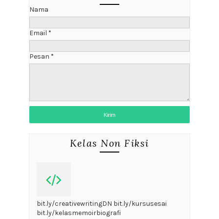
Nama
Email
*
Pesan
*
Kelas Non Fiksi
bit.ly/creativewritingDN bit.ly/kursusesai
bit.ly/kelasmemoirbiografi