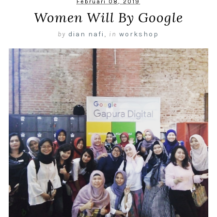
Februari 08, 2019
Women Will By Google
by
dian nafi
,
in
workshop