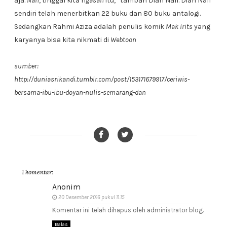
aja.
Nah
, tinggal kita n
gasah
itu,” tambah Dian Nafi. Dian Nafi
sendiri telah menerbitkan 22 buku dan 80 buku antalogi.
Sedangkan Rahmi Aziza adalah penulis komik
Mak Irits
yang
karyanya bisa kita nikmati di
Webtoon
sumber:
http://duniasrikandi.tumblr.com/post/153171679917/ceriwis-
bersama-ibu-ibu-doyan-nulis-semarang-dan
1 komentar:
Anonim
20 Desember 2016 pukul 11.15
Komentar ini telah dihapus oleh administrator blog.
Balas