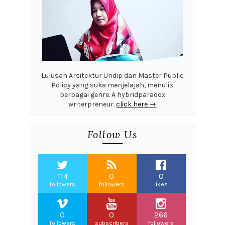
Lulusan Arsitektur Undip dan Master Public
Policy yang suka menjelajah, menulis
berbagai genre. A hybridparadox
writerpreneur.
click here →
Follow Us
114
0
0
followers
followers
likes
0
0
266
followers
subscribers
followers