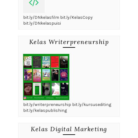
bit.ly/DNkelasfilm bit.ly/KelasCopy
bit.ly/DNkelaspuisi
Kelas Writerpreneurship
bit.ly/writerpreneurship bit.ly/kursusediting
bit.ly/kelaspublishing
Kelas Digital Marketing