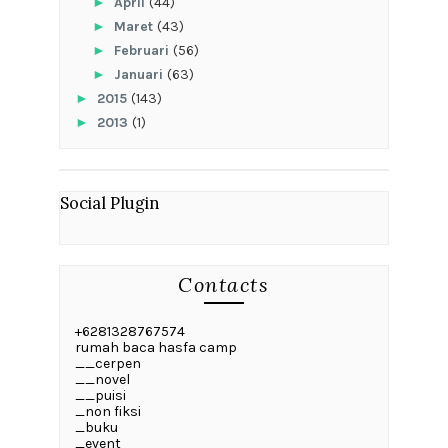
►
April
(44)
►
Maret
(43)
►
Februari
(56)
►
Januari
(63)
►
2015
(143)
►
2013
(1)
Social Plugin
Contacts
+6281328767574
rumah baca hasfa camp
__cerpen
__novel
__puisi
_non fiksi
_buku
_event