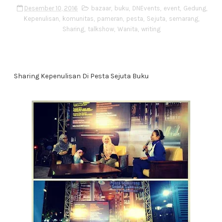
Desember 10, 2016
bazaar
,
buku
,
DNEvents
,
event
,
Gedung
,
Kepenulisan
,
komunitas
,
pameran
,
pesta
,
Sejuta
,
semarang
,
Sharing
,
talkshow
,
Wanita
,
writing
Sharing Kepenulisan Di Pesta Sejuta Buku