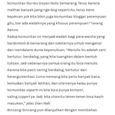
komunitas Ibu-ibu Doyan Nulis Semarang. Terus karena
melihat banyak yang nge-
blog
seperti itu, terus kami
kepikiran
yu
k kita bikin juga komunitas blogger perempuan
gitu,
biar
ada wadahnya yang khusus perempuan.” terang
Rahmi.
Kedua komunitas ini menjadi wadah bagi para wanita yang
berdomisili di Semarang dan sekitarnya untuk mengenal
dan mendalami dunia kepenulisan, “Menulis itu adalah seni
bertutur, berdialog, yang kita tuangkan dalam bentuk
tulisan. Jadi sebenarnya semua orang itu bisa menulis.
Karena kita pasti sering berdialog, bertutur dan
berargumentasi.
Cuma
memang kita perlu banyak baca,
kemudian banyak latihan, dan utamanya kalau punya
komunitas seperti ini kita bisa punya kompor,
saling
support
ya. Jadi, kita
share
itu
temen-temen
bisa kasih
masukan,“ jelas Dian Nafi.
Bincang-bincang pun dilanjutkan dengan membahas