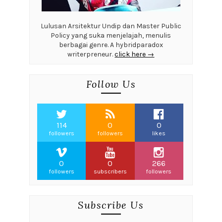
Lulusan Arsitektur Undip dan Master Public
Policy yang suka menjelajah, menulis
berbagai genre. A hybridparadox
writerpreneur.
click here →
Follow Us
114
0
0
followers
followers
likes
0
0
266
followers
subscribers
followers
Subscribe Us