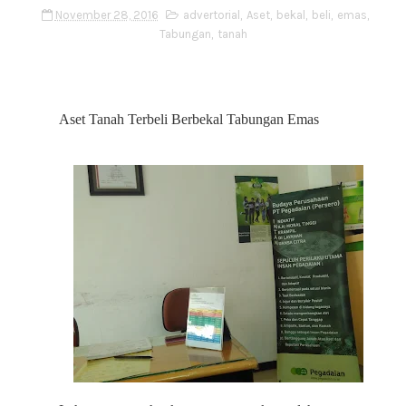
November 28, 2016
advertorial
,
Aset
,
bekal
,
beli
,
emas
,
Tabungan
,
tanah
Aset Tanah Terbeli Berbekal Tabungan Emas