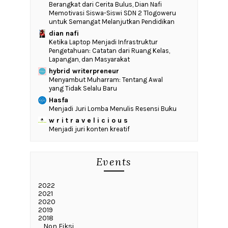
‎Berangkat dari Cerita Bulus, Dian Nafi
Memotivasi Siswa-Siswi SDN 2 Tlogoweru
untuk Semangat Melanjutkan Pendidikan
dian nafi
Ketika Laptop Menjadi Infrastruktur
Pengetahuan: Catatan dari Ruang Kelas,
Lapangan, dan Masyarakat
hybrid writerpreneur
Menyambut Muharram: Tentang Awal
yang Tidak Selalu Baru
Hasfa
Menjadi Juri Lomba Menulis Resensi Buku
w r i t r a v e l i c i o u s
Menjadi juri konten kreatif
Events
2022
2021
2020
2019
2018
_Non Fiksi