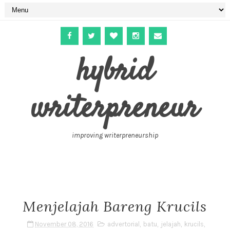
hybrid
writerpreneur
improving writerpreneurship
Menjelajah Bareng Krucils
November 08, 2016
advertorial
,
batu
,
jelajah
,
krucils
,