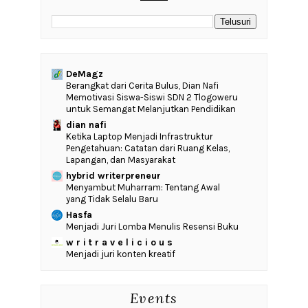
DeMagz
‎Berangkat dari Cerita Bulus, Dian Nafi
Memotivasi Siswa-Siswi SDN 2 Tlogoweru
untuk Semangat Melanjutkan Pendidikan
dian nafi
Ketika Laptop Menjadi Infrastruktur
Pengetahuan: Catatan dari Ruang Kelas,
Lapangan, dan Masyarakat
hybrid writerpreneur
Menyambut Muharram: Tentang Awal
yang Tidak Selalu Baru
Hasfa
Menjadi Juri Lomba Menulis Resensi Buku
w r i t r a v e l i c i o u s
Menjadi juri konten kreatif
Events