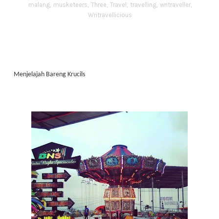
malang
,
musketeers
,
Three
,
Travel
,
travelling
,
writraveller
,
Writravellicious
Menjelajah Bareng Krucils