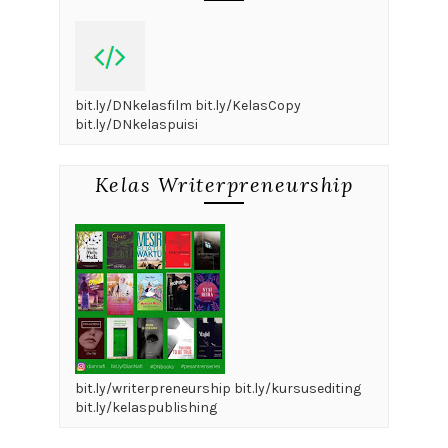
bit.ly/DNkelasfilm bit.ly/KelasCopy
bit.ly/DNkelaspuisi
Kelas Writerpreneurship
bit.ly/writerpreneurship bit.ly/kursusediting
bit.ly/kelaspublishing