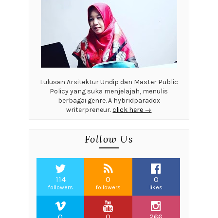
Lulusan Arsitektur Undip dan Master Public
Policy yang suka menjelajah, menulis
berbagai genre. A hybridparadox
writerpreneur.
click here →
Follow Us
114
0
0
followers
followers
likes
0
0
266