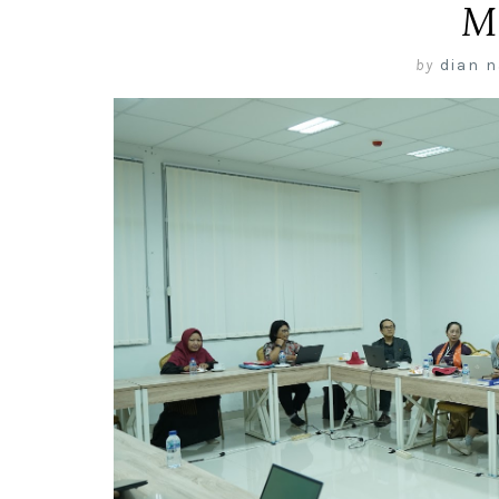
M
by
dian n