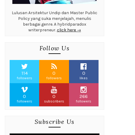
Lulusan Arsitektur Undip dan Master Public
Policy yang suka menjelajah, menulis
berbagai genre. A hybridparadox
writerpreneur.
click here →
Follow Us
114
0
0
followers
followers
likes
0
0
266
followers
subscribers
followers
Subscribe Us