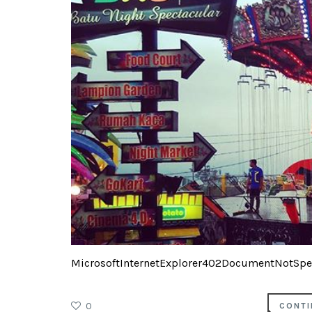
MicrosoftInternetExplorer402DocumentNotSpec
0
CONTI