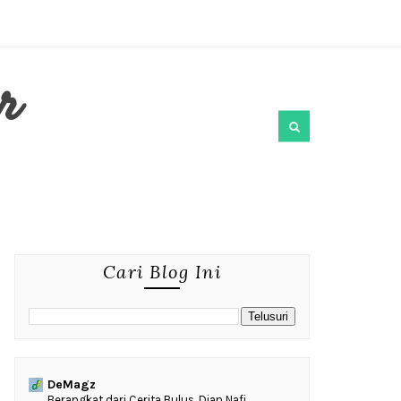
r
Cari Blog Ini
DeMagz
‎Berangkat dari Cerita Bulus, Dian Nafi