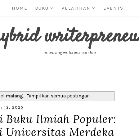
HOME
BUKU
PELATIHAN
EVENTS
hybrid writerpreneu
improving writerpreneurship
bel
malang
.
Tampilkan semua postingan
li 12, 2025
 Buku Ilmiah Populer:
di Universitas Merdeka