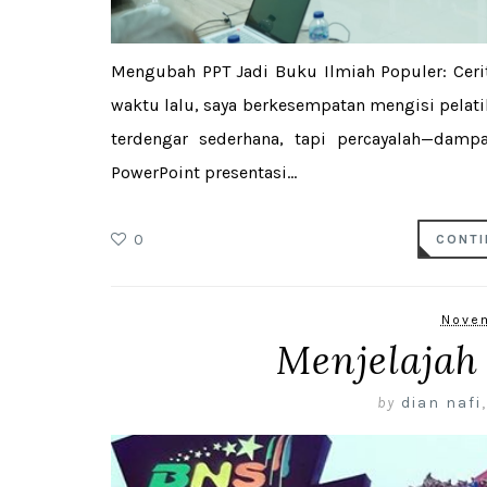
Mengubah PPT Jadi Buku Ilmiah Populer: Ceri
waktu lalu, saya berkesempatan mengisi pelat
terdengar sederhana, tapi percayalah—damp
PowerPoint presentasi...
0
CONTI
Novem
Menjelajah
by
dian nafi