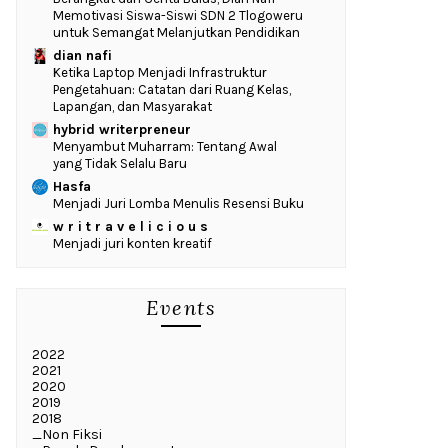
Memotivasi Siswa-Siswi SDN 2 Tlogoweru
untuk Semangat Melanjutkan Pendidikan
dian nafi
Ketika Laptop Menjadi Infrastruktur
Pengetahuan: Catatan dari Ruang Kelas,
Lapangan, dan Masyarakat
hybrid writerpreneur
Menyambut Muharram: Tentang Awal
yang Tidak Selalu Baru
Hasfa
Menjadi Juri Lomba Menulis Resensi Buku
w r i t r a v e l i c i o u s
Menjadi juri konten kreatif
Events
2022
2021
2020
2019
2018
_Non Fiksi