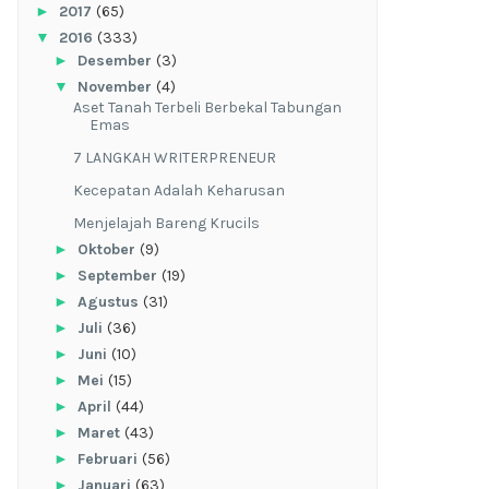
►
2017
(65)
▼
2016
(333)
►
Desember
(3)
▼
November
(4)
Aset Tanah Terbeli Berbekal Tabungan
Emas
7 LANGKAH WRITERPRENEUR
Kecepatan Adalah Keharusan
Menjelajah Bareng Krucils
►
Oktober
(9)
►
September
(19)
►
Agustus
(31)
►
Juli
(36)
►
Juni
(10)
►
Mei
(15)
►
April
(44)
►
Maret
(43)
►
Februari
(56)
►
Januari
(63)