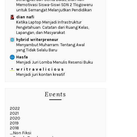
Memotivasi Siswa-Siswi SDN 2 Tlogoweru
untuk Semangat Melanjutkan Pendidikan
dian nafi
Ketika Laptop Menjadi Infrastruktur
Pengetahuan: Catatan dari Ruang Kelas,
Lapangan, dan Masyarakat
hybrid writerpreneur
Menyambut Muharram: Tentang Awal
yang Tidak Selalu Baru
Hasfa
Menjadi Juri Lomba Menulis Resensi Buku
w r i t r a v e l i c i o u s
Menjadi juri konten kreatif
Events
2022
2021
2020
2019
2018
_Non Fiksi