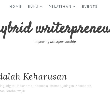
HOME
BUKU
PELATIHAN
EVENTS
hybrid writerpreneu
improving writerpreneurship
dalah Keharusan
ing
,
digital
,
indiehome
,
Indonesia
,
internet
,
jaringan
,
Kecepatan
,
san
,
lomba
,
wajib