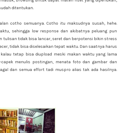
masuk, browsing untuk dapat materi riset yang diperlukan,
sudah ditentukan.
kalan cotho semuanya. Cotho itu maksudnya susah, hehe.
aktu, sehingga low response dan akibatnya peluang pun
 tulisan tidak bisa lancar, seret dan berpotensi bikin stress
cer, tidak bisa diselesaikan tepat waktu. Dan saatnya harus
 kalau tetap bisa diupload meski makan waktu yang lama
k-capek menulis postingan, menata foto dan gambar dan
gal dan semua effort tadi muspro alias tak ada hasilnya.