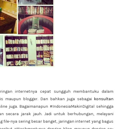
ringan internetnya cepat sungguh membantuku dalam
lis maupun blogger. Dan bahkan juga sebagai
konsultan
nline juga. Bagaimanapun #IndonesiaMakinDigital sehingga
n secara jarak jauh. Jadi untuk berhubungan, melayani
 file-nya sering besar banget, jaringan internet yang bagus
l berikut attachment-nya dengan klien maupun dengan co-