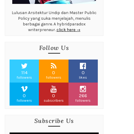
Lulusan Arsitektur Undip dan Master Public
Policy yang suka menjelajah, menulis
berbagai genre. A hybridparadox
writerpreneur.
click here →
Follow Us
114
0
0
followers
followers
likes
0
0
266
followers
subscribers
followers
Subscribe Us