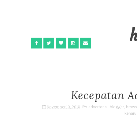
Kecepatan A
November 10, 2016
advertorial
,
blogger
,
brows
keharu