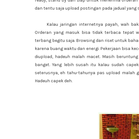
ready, stand by dan siap untuk menerima orderan 
dan tentu saja upload postingan pada jadual yang 
Kalau jaringan internetnya payah, wah ba
Orderan yang masuk bisa tidak terbaca tepat w
terbang begitu saja. Browsing dan riset untuk bahan
karena buang waktu dan energi. Pekerjaan bisa kece
diupload, hadeuh malah macet. Masih beruntung
banget. Yang lebih susah itu kalau sudah cape
seterusnya, eh tahu-tahunya pas upload malah ga
Hadeuh capek deh.