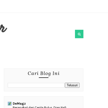
r
Cari Blog Ini
DeMagz
‎Berangkat dari Cerita Bulus, Dian Nafi