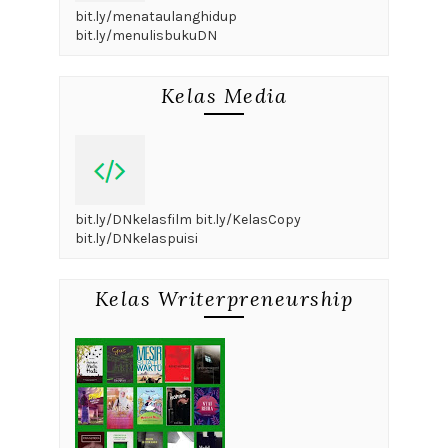
bit.ly/menataulanghidup
bit.ly/menulisbukuDN
Kelas Media
bit.ly/DNkelasfilm bit.ly/KelasCopy
bit.ly/DNkelaspuisi
Kelas Writerpreneurship