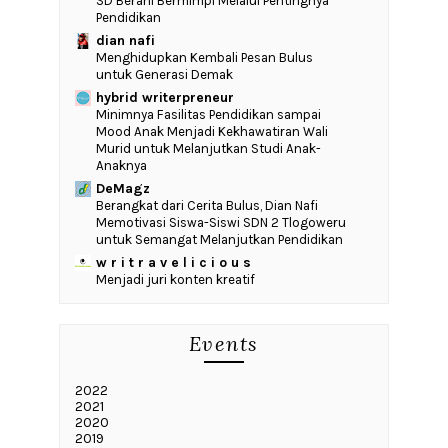
SD Berani Bermimpi Melalui Pentingnya
Pendidikan
dian nafi
Menghidupkan Kembali Pesan Bulus
untuk Generasi Demak
hybrid writerpreneur
‎Minimnya Fasilitas Pendidikan sampai
Mood Anak Menjadi Kekhawatiran Wali
Murid untuk Melanjutkan Studi Anak-
Anaknya
DeMagz
‎Berangkat dari Cerita Bulus, Dian Nafi
Memotivasi Siswa-Siswi SDN 2 Tlogoweru
untuk Semangat Melanjutkan Pendidikan
w r i t r a v e l i c i o u s
Menjadi juri konten kreatif
Events
2022
2021
2020
2019