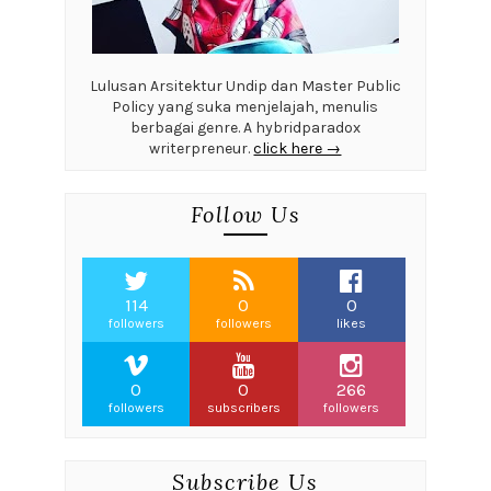
Lulusan Arsitektur Undip dan Master Public
Policy yang suka menjelajah, menulis
berbagai genre. A hybridparadox
writerpreneur.
click here →
Follow Us
114
0
0
followers
followers
likes
0
0
266
followers
subscribers
followers
Subscribe Us