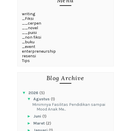
Menu
writing
_Fiksi
__cerpen
__novel
__puisi
_non fiksi
_buku
_event
enterpreneurship
resensi
Tips
Blog Archive
▼
2026
(5)
▼
Agustus
(1)
‎Minimnya Fasilitas Pendidikan sampai
Mood Anak Me...
►
Juni
(1)
►
Maret
(2)
►
Januari
(1)