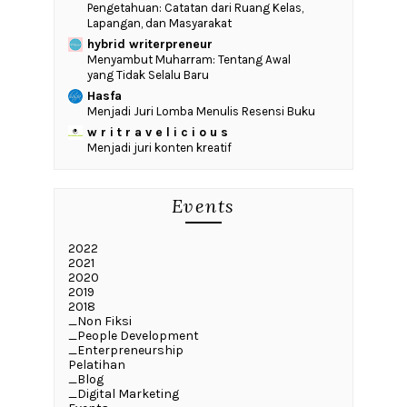
Pengetahuan: Catatan dari Ruang Kelas,
Lapangan, dan Masyarakat
hybrid writerpreneur
Menyambut Muharram: Tentang Awal
yang Tidak Selalu Baru
Hasfa
Menjadi Juri Lomba Menulis Resensi Buku
w r i t r a v e l i c i o u s
Menjadi juri konten kreatif
Events
2022
2021
2020
2019
2018
_Non Fiksi
_People Development
_Enterpreneurship
Pelatihan
_Blog
_Digital Marketing