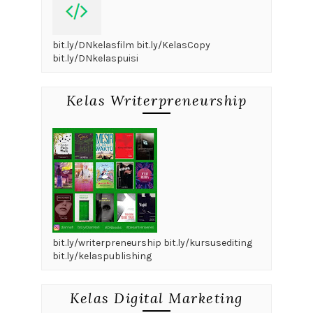
bit.ly/DNkelasfilm bit.ly/KelasCopy
bit.ly/DNkelaspuisi
Kelas Writerpreneurship
bit.ly/writerpreneurship bit.ly/kursusediting
bit.ly/kelaspublishing
Kelas Digital Marketing