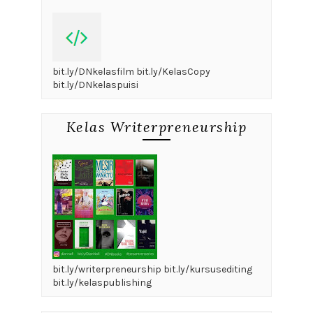
bit.ly/DNkelasfilm bit.ly/KelasCopy
bit.ly/DNkelaspuisi
Kelas Writerpreneurship
bit.ly/writerpreneurship bit.ly/kursusediting
bit.ly/kelaspublishing