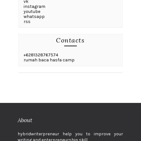
vk
instagram
youtube
whatsapp
rss
Contacts
+6281328767574
rumah baca hasfa camp
About
hybridwriterpreneur help you to improve your
writing and enterpreneurship skill