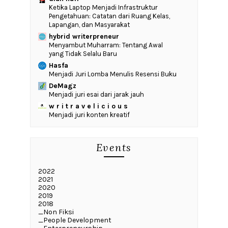
Ketika Laptop Menjadi Infrastruktur
Pengetahuan: Catatan dari Ruang Kelas,
Lapangan, dan Masyarakat
hybrid writerpreneur
Menyambut Muharram: Tentang Awal
yang Tidak Selalu Baru
Hasfa
Menjadi Juri Lomba Menulis Resensi Buku
DeMagz
Menjadi juri esai dari jarak jauh
w r i t r a v e l i c i o u s
Menjadi juri konten kreatif
Events
2022
2021
2020
2019
2018
_Non Fiksi
_People Development