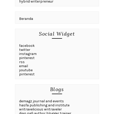
hybrid writerpreneur
Beranda
Social Widget
facebook
twitter
instagram
pinterest
rss
email
youtube
pinterest
Blogs
demagz journal and events
hasfa publishing and institute
writravelicious writraveler
dian nafi author blogger trainer