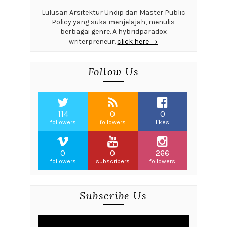
Lulusan Arsitektur Undip dan Master Public
Policy yang suka menjelajah, menulis
berbagai genre. A hybridparadox
writerpreneur.
click here →
Follow Us
114
0
0
followers
followers
likes
0
0
266
followers
subscribers
followers
Subscribe Us