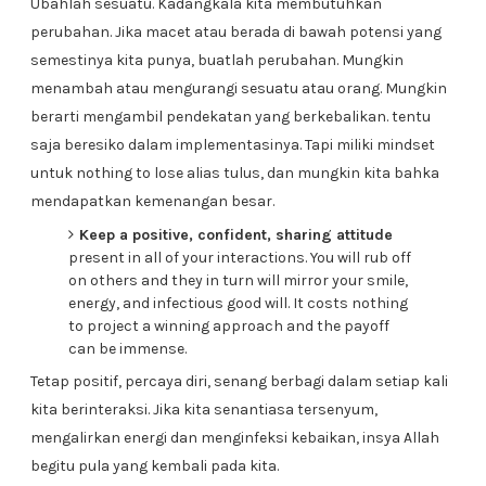
Ubahlah sesuatu. Kadangkala kita membutuhkan
perubahan. Jika macet atau berada di bawah potensi yang
semestinya kita punya, buatlah perubahan. Mungkin
menambah atau mengurangi sesuatu atau orang. Mungkin
berarti mengambil pendekatan yang berkebalikan. tentu
saja beresiko dalam implementasinya. Tapi miliki mindset
untuk nothing to lose alias tulus, dan mungkin kita bahka
mendapatkan kemenangan besar.
Keep a positive, confident, sharing attitude
present in all of your interactions. You will rub off
on others and they in turn will mirror your smile,
energy, and infectious good will. It costs nothing
to project a winning approach and the payoff
can be immense.
Tetap positif, percaya diri, senang berbagi dalam setiap kali
kita berinteraksi. Jika kita senantiasa tersenyum,
mengalirkan energi dan menginfeksi kebaikan, insya Allah
begitu pula yang kembali pada kita.