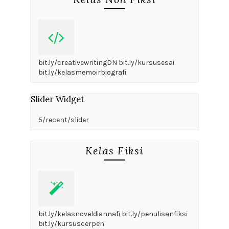
bit.ly/creativewritingDN bit.ly/kursusesai
bit.ly/kelasmemoirbiografi
Slider Widget
5/recent/slider
Kelas Fiksi
bit.ly/kelasnoveldiannafi bit.ly/penulisanfiksi
bit.ly/kursuscerpen