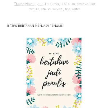
Desember 10, 2016
author
,
BERTAHAN
,
creative
,
kiat
,
Menulis
,
Penulis
,
survival
,
tips
,
writer
16 TIPS BERTAHAN MENJADI PENULIS