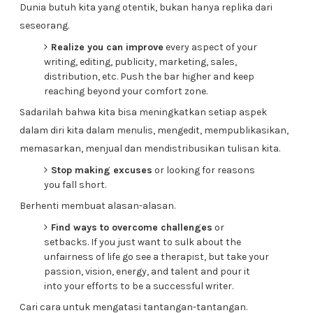
Dunia butuh kita yang otentik, bukan hanya replika dari
seseorang.
Realize you can improve
every aspect of your
writing, editing, publicity, marketing, sales,
distribution, etc. Push the bar higher and keep
reaching beyond your comfort zone.
Sadarilah bahwa kita bisa meningkatkan setiap aspek
dalam diri kita dalam menulis, mengedit, mempublikasikan,
memasarkan, menjual dan mendistribusikan tulisan kita.
Stop making excuses
or looking for reasons
you fall short.
Berhenti membuat alasan-alasan.
Find ways to overcome challenges
or
setbacks. If you just want to sulk about the
unfairness of life go see a therapist, but take your
passion, vision, energy, and talent and pour it
into your efforts to be a successful writer.
Cari cara untuk mengatasi tantangan-tantangan.