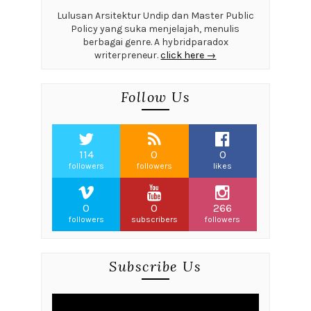
Lulusan Arsitektur Undip dan Master Public
Policy yang suka menjelajah, menulis
berbagai genre. A hybridparadox
writerpreneur.
click here →
Follow Us
114
0
0
followers
followers
likes
0
0
266
followers
subscribers
followers
Subscribe Us