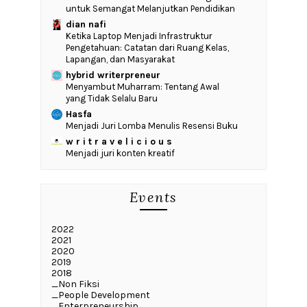
untuk Semangat Melanjutkan Pendidikan
dian nafi
Ketika Laptop Menjadi Infrastruktur
Pengetahuan: Catatan dari Ruang Kelas,
Lapangan, dan Masyarakat
hybrid writerpreneur
Menyambut Muharram: Tentang Awal
yang Tidak Selalu Baru
Hasfa
Menjadi Juri Lomba Menulis Resensi Buku
w r i t r a v e l i c i o u s
Menjadi juri konten kreatif
Events
2022
2021
2020
2019
2018
_Non Fiksi
_People Development
_Enterpreneurship