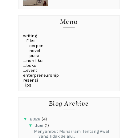
Menu
writing
_Fiksi
__cerpen
__novel
__puisi
_non fiksi
_buku
_event
enterpreneurship
resensi
Tips
Blog Archive
▼
2026
(4)
▼
Juni
(1)
Menyambut Muharram: Tentang Awal
yang Tidak Selalu...