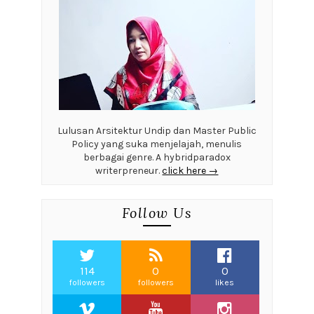
Lulusan Arsitektur Undip dan Master Public
Policy yang suka menjelajah, menulis
berbagai genre. A hybridparadox
writerpreneur.
click here →
Follow Us
114
0
0
followers
followers
likes