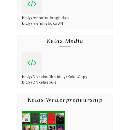
bit.ly/menataulanghidup
bit.ly/menulisbukuDN
Kelas Media
bit.ly/DNkelasfilm bit.ly/KelasCopy
bit.ly/DNkelaspuisi
Kelas Writerpreneurship