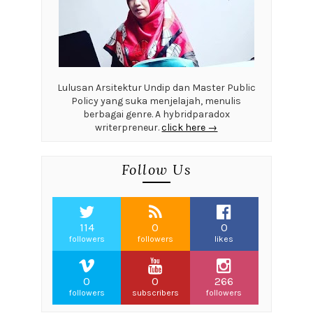
Lulusan Arsitektur Undip dan Master Public
Policy yang suka menjelajah, menulis
berbagai genre. A hybridparadox
writerpreneur.
click here →
Follow Us
114
0
0
followers
followers
likes
0
0
266
followers
subscribers
followers