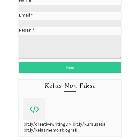
Nama
Email
*
Pesan
*
Kelas Non Fiksi
bit.ly/creativewritingDN bit.ly/kursusesai
bit.ly/kelasmemoirbiografi