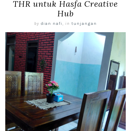
THR untuk Hasfa Creative
Hub
by
dian nafi
,
in
tunjangan