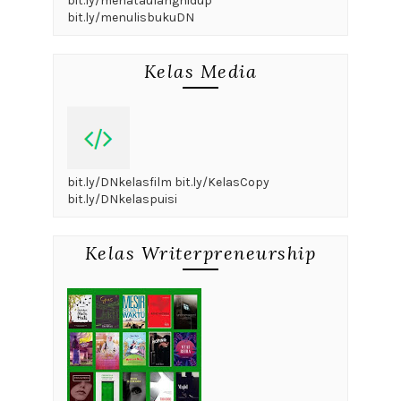
bit.ly/menataulanghidup
bit.ly/menulisbukuDN
Kelas Media
bit.ly/DNkelasfilm bit.ly/KelasCopy
bit.ly/DNkelaspuisi
Kelas Writerpreneurship