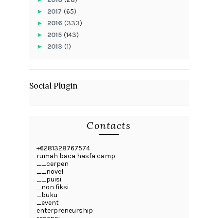
►
2017
(65)
►
2016
(333)
►
2015
(143)
►
2013
(1)
Social Plugin
Contacts
+6281328767574
rumah baca hasfa camp
__cerpen
__novel
__puisi
_non fiksi
_buku
_event
enterpreneurship