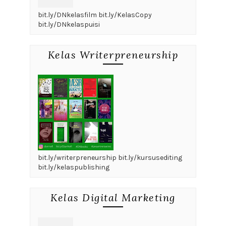
bit.ly/DNkelasfilm bit.ly/KelasCopy
bit.ly/DNkelaspuisi
Kelas Writerpreneurship
bit.ly/writerpreneurship bit.ly/kursusediting
bit.ly/kelaspublishing
Kelas Digital Marketing