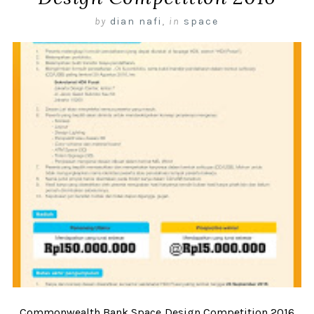
by
dian nafi
,
in
space
Commonwealth Bank Space Design Competition 2016