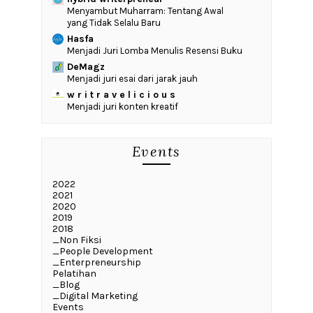
Menyambut Muharram: Tentang Awal
yang Tidak Selalu Baru
Hasfa
Menjadi Juri Lomba Menulis Resensi Buku
DeMagz
Menjadi juri esai dari jarak jauh
w r i t r a v e l i c i o u s
Menjadi juri konten kreatif
Events
2022
2021
2020
2019
2018
_Non Fiksi
_People Development
_Enterpreneurship
Pelatihan
_Blog
_Digital Marketing
Events