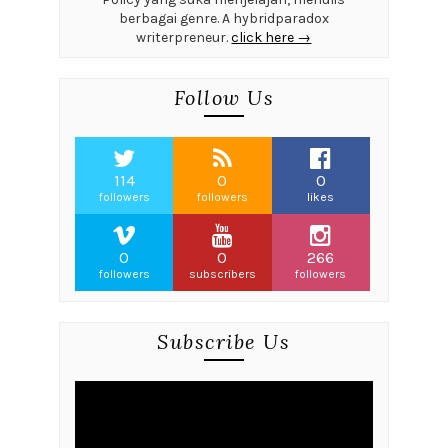
berbagai genre. A hybridparadox
writerpreneur.
click here →
Follow Us
114
0
0
followers
followers
likes
0
0
266
followers
subscribers
followers
Subscribe Us