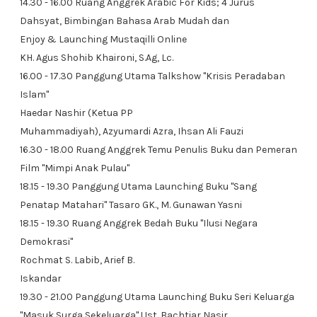
14.30 - 16.00 Ruang Anggrek Arabic For Kids; 4 Jurus
Dahsyat, Bimbingan Bahasa Arab Mudah dan
Enjoy & Launching Mustaqilli Online
KH. Agus Shohib Khaironi, S.Ag, Lc.
16.00 - 17.30 Panggung Utama Talkshow "Krisis Peradaban
Islam"
Haedar Nashir (Ketua PP
Muhammadiyah), Azyumardi Azra, Ihsan Ali Fauzi
16.30 - 18.00 Ruang Anggrek Temu Penulis Buku dan Pemeran
Film "Mimpi Anak Pulau"
18.15 - 19.30 Panggung Utama Launching Buku "Sang
Penatap Matahari" Tasaro GK., M. Gunawan Yasni
18.15 - 19.30 Ruang Anggrek Bedah Buku "Ilusi Negara
Demokrasi"
Rochmat S. Labib, Arief B.
Iskandar
19.30 - 21.00 Panggung Utama Launching Buku Seri Keluarga
"Masuk Surga Sekeluarga" Ust. Bachtiar Nasir