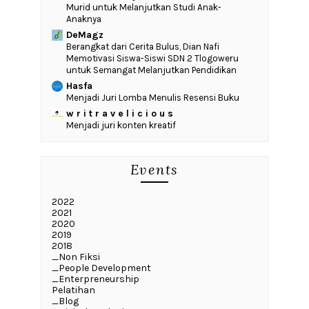
Murid untuk Melanjutkan Studi Anak-
Anaknya
DeMagz
‎Berangkat dari Cerita Bulus, Dian Nafi
Memotivasi Siswa-Siswi SDN 2 Tlogoweru
untuk Semangat Melanjutkan Pendidikan
Hasfa
Menjadi Juri Lomba Menulis Resensi Buku
w r i t r a v e l i c i o u s
Menjadi juri konten kreatif
Events
2022
2021
2020
2019
2018
_Non Fiksi
_People Development
_Enterpreneurship
Pelatihan
_Blog