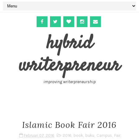
hybrid
writerpreneur
improving writerpreneurship
Islamic Book Fair 2016
Februari 07, 2016
2016
,
book
,
buku
,
Campus
,
Fair
,