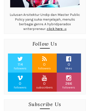
Lulusan Arsitektur Undip dan Master Public
Policy yang suka menjelajah, menulis
berbagai genre. A hybridparadox
writerpreneur.
click here →
Follow Us
114
0
0
followers
followers
likes
0
0
266
followers
subscribers
followers
Subscribe Us