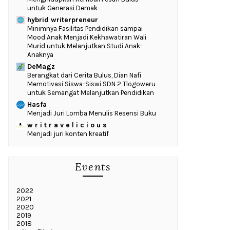
untuk Generasi Demak
hybrid writerpreneur
‎Minimnya Fasilitas Pendidikan sampai
Mood Anak Menjadi Kekhawatiran Wali
Murid untuk Melanjutkan Studi Anak-
Anaknya
DeMagz
‎Berangkat dari Cerita Bulus, Dian Nafi
Memotivasi Siswa-Siswi SDN 2 Tlogoweru
untuk Semangat Melanjutkan Pendidikan
Hasfa
Menjadi Juri Lomba Menulis Resensi Buku
w r i t r a v e l i c i o u s
Menjadi juri konten kreatif
Events
2022
2021
2020
2019
2018