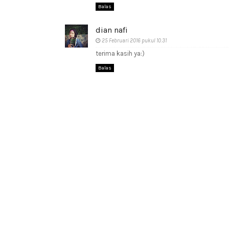
Balas
dian nafi
25 Februari 2016 pukul 10.31
terima kasih ya:)
Balas