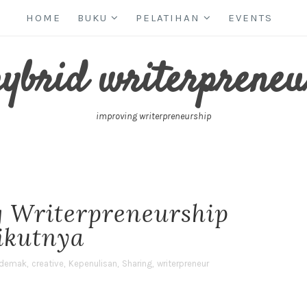
HOME
BUKU
PELATIHAN
EVENTS
hybrid writerpreneu
improving writerpreneurship
g Writerpreneurship
ikutnya
 demak
,
creative
,
Kepenulisan
,
Sharing
,
writerpreneur