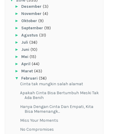
▼
2016
(333)
►
Desember
(3)
►
November
(4)
►
Oktober
(9)
►
September
(19)
►
Agustus
(31)
►
Juli
(36)
►
Juni
(10)
►
Mei
(15)
►
April
(44)
►
Maret
(43)
▼
Februari
(56)
Cinta tak mungkin salah alamat
Apakah Cinta Bisa Bertumbuh Meski Tak
Ada Benih
Hanya Dengan Cinta Dan Empati, Kita
Bisa Memenangk...
Miss Your Moments
No Compromises