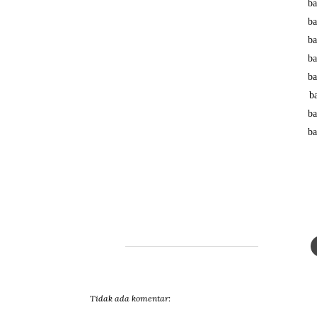
ba
ba
ba
ba
ba
b
ba
ba
Tidak ada komentar: