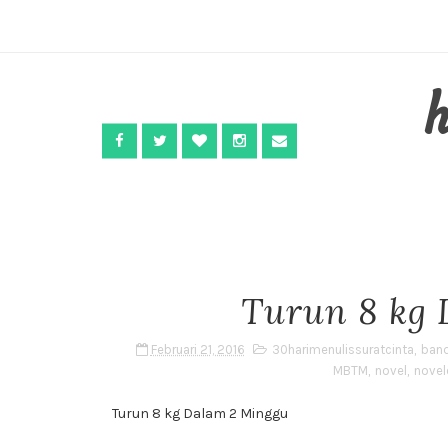
Turun 8 kg
Februari 21, 2016
30harimenulissuratcinta
,
ban
MBTM
,
novel
,
novel
Turun 8 kg Dalam 2 Minggu