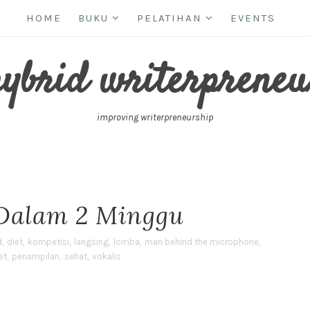
HOME
BUKU
PELATIHAN
EVENTS
hybrid writerpreneu
improving writerpreneurship
 Dalam 2 Minggu
d
,
diet
,
kompetisi
,
langsing
,
lomba
,
man behind the microphone
,
et
,
penampilan
,
sehat
,
vokalis