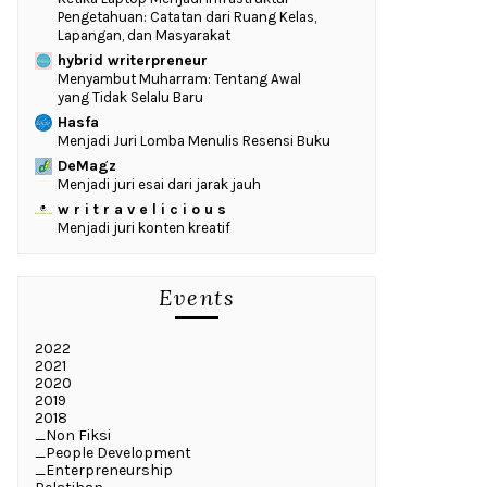
Pengetahuan: Catatan dari Ruang Kelas,
Lapangan, dan Masyarakat
hybrid writerpreneur
Menyambut Muharram: Tentang Awal
yang Tidak Selalu Baru
Hasfa
Menjadi Juri Lomba Menulis Resensi Buku
DeMagz
Menjadi juri esai dari jarak jauh
w r i t r a v e l i c i o u s
Menjadi juri konten kreatif
Events
2022
2021
2020
2019
2018
_Non Fiksi
_People Development
_Enterpreneurship