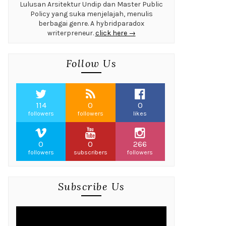
Lulusan Arsitektur Undip dan Master Public
Policy yang suka menjelajah, menulis
berbagai genre. A hybridparadox
writerpreneur.
click here →
Follow Us
114
0
0
followers
followers
likes
0
0
266
followers
subscribers
followers
Subscribe Us