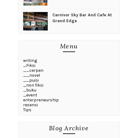
Carnivor Sky Bar And Cafe At
Grand Edge
Menu
writing
_Fiksi
__cerpen
__novel
__puisi
_non fiksi
_buku
_event
enterpreneurship
resensi
Tips
Blog Archive