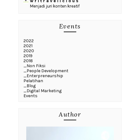
w r i t r a v e l i c i o u s
Menjadi juri konten kreatif
Events
2022
2021
2020
2019
2018
_Non Fiksi
_People Development
_Enterpreneurship
Pelatihan
_Blog
_Digital Marketing
Events
Author