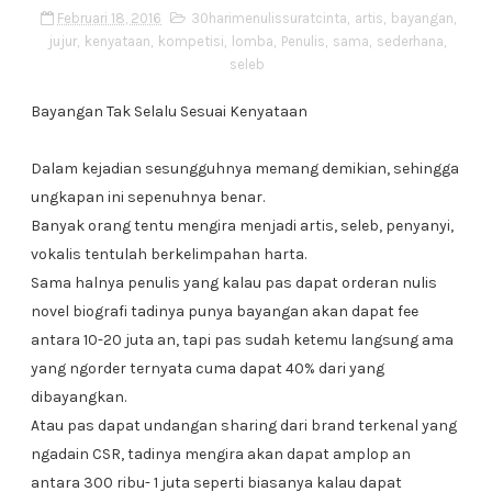
Februari 18, 2016
30harimenulissuratcinta
,
artis
,
bayangan
,
jujur
,
kenyataan
,
kompetisi
,
lomba
,
Penulis
,
sama
,
sederhana
,
seleb
Bayangan Tak Selalu Sesuai Kenyataan
Dalam kejadian sesungguhnya memang demikian, sehingga
ungkapan ini sepenuhnya benar.
Banyak orang tentu mengira menjadi artis, seleb, penyanyi,
vokalis tentulah berkelimpahan harta.
Sama halnya penulis yang kalau pas dapat orderan nulis
novel biografi tadinya punya bayangan akan dapat fee
antara 10-20 juta an, tapi pas sudah ketemu langsung ama
yang ngorder ternyata cuma dapat 40% dari yang
dibayangkan.
Atau pas dapat undangan sharing dari brand terkenal yang
ngadain CSR, tadinya mengira akan dapat amplop an
antara 300 ribu- 1 juta seperti biasanya kalau dapat