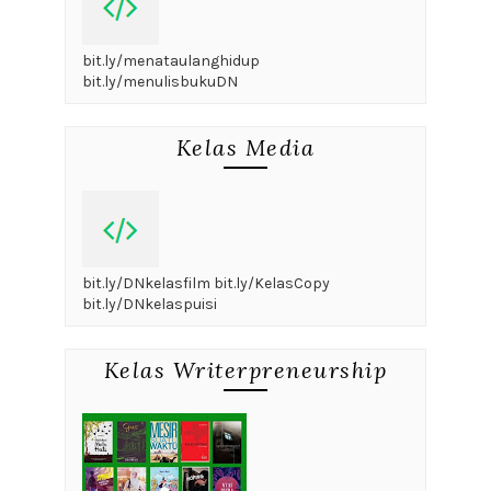
bit.ly/menataulanghidup
bit.ly/menulisbukuDN
Kelas Media
bit.ly/DNkelasfilm bit.ly/KelasCopy
bit.ly/DNkelaspuisi
Kelas Writerpreneurship