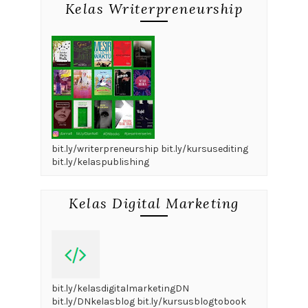
Kelas Writerpreneurship
bit.ly/writerpreneurship bit.ly/kursusediting
bit.ly/kelaspublishing
Kelas Digital Marketing
bit.ly/kelasdigitalmarketingDN
bit.ly/DNkelasblog bit.ly/kursusblogtobook