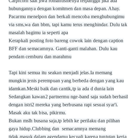
Carpicorn saat jiwa romantismenya terpanggil jika ada
hubungannya dengan komitmen dan masa depan. Ahay.
Pacarmu menelpon dan berkali mencoba menghubungimu
via sms,wa dan bbm, tapi kamu terus menghindar. Dulu tak
masalah bagimu ia seperti apa
Kerapkali posting foto bareng cowok lain dengan caption
BFF dan semacamnya. Ganti-ganti malahan. Dulu kau
pendam cemburu dan marahmu
Tapi kini semua itu seakan menjadi jelas.Ia memang
mungkin jenis perempuan yang berbeda dengan yang kau
idamkan.Meski baik dan cantik,tp ia ada d dunia lain
Sedangkan kawan2 partnermu nge-band saja sudah berhasil
dengan istri2 mereka yang berbusana rapi sesuai syar'i.
Masak aku tak bisa, pikirmu.
Bukan mslh busana saja,tp lebih ke perilaku dan pilihan
gaya hidup.Clubbing dan semacamnya memang
tidak.masuk dalam agendamu kecuali karena tuntutan kerja