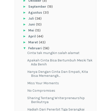
►
Oktober
(9)
►
September
(19)
►
Agustus
(31)
►
Juli
(36)
►
Juni
(10)
►
Mei
(15)
►
April
(44)
►
Maret
(43)
▼
Februari
(56)
Cinta tak mungkin salah alamat
Apakah Cinta Bisa Bertumbuh Meski Tak
Ada Benih
Hanya Dengan Cinta Dan Empati, Kita
Bisa Memenangk...
Miss Your Moments
No Compromises
Sharing Tentang Writerpreneurship
Berikutnya
Hadiah Dari Penerbit Tiga Serangkai