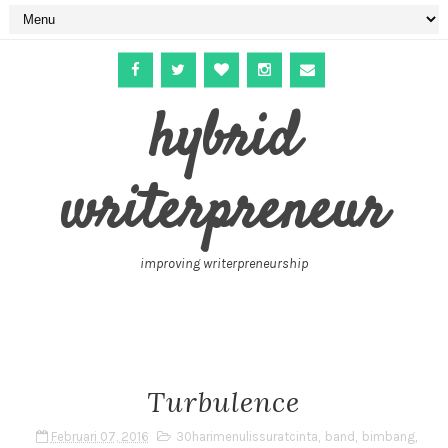
hybrid
writerpreneur
improving writerpreneurship
Turbulence
Februari 07, 2016
30harimenulissuratcinta
,
band
,
bimbang
,