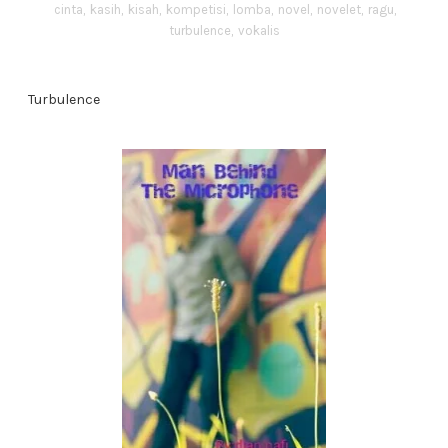
cinta
,
kasih
,
kisah
,
kompetisi
,
lomba
,
novel
,
novelet
,
ragu
,
turbulence
,
vokalis
Turbulence