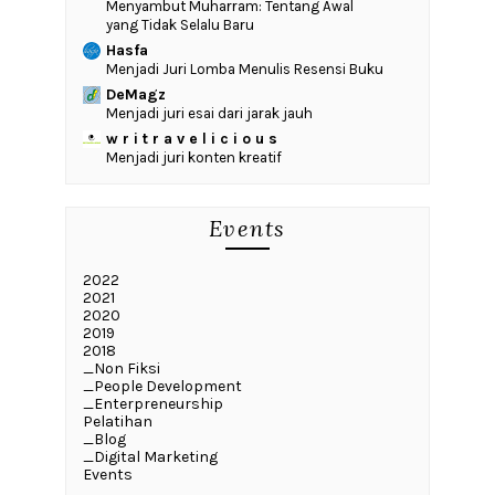
Menyambut Muharram: Tentang Awal
yang Tidak Selalu Baru
Hasfa
Menjadi Juri Lomba Menulis Resensi Buku
DeMagz
Menjadi juri esai dari jarak jauh
w r i t r a v e l i c i o u s
Menjadi juri konten kreatif
Events
2022
2021
2020
2019
2018
_Non Fiksi
_People Development
_Enterpreneurship
Pelatihan
_Blog
_Digital Marketing
Events