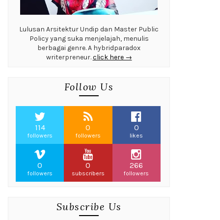
Lulusan Arsitektur Undip dan Master Public
Policy yang suka menjelajah, menulis
berbagai genre. A hybridparadox
writerpreneur.
click here →
Follow Us
114
0
0
followers
followers
likes
0
0
266
followers
subscribers
followers
Subscribe Us