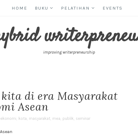
HOME
BUKU
PELATIHAN
EVENTS
hybrid writerpreneu
improving writerpreneurship
 kita di era Masyarakat
mi Asean
ekonomi
,
kota
,
masyarakat
,
mea
,
publik
,
seminar
 Asean