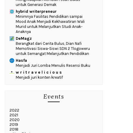
untuk Generasi Demak
hybrid writerpreneur
‎Minimnya Fasilitas Pendidikan sampai
Mood Anak Menjadi Kekhawatiran Wali
Murid untuk Melanjutkan Studi Anak-
Anaknya
DeMagz
‎Berangkat dari Cerita Bulus, Dian Nafi
Memotivasi Siswa-Siswi SDN 2 Tlogoweru
untuk Semangat Melanjutkan Pendidikan
Hasfa
Menjadi Juri Lomba Menulis Resensi Buku
w r i t r a v e l i c i o u s
Menjadi juri konten kreatif
Events
2022
2021
2020
2019
2018