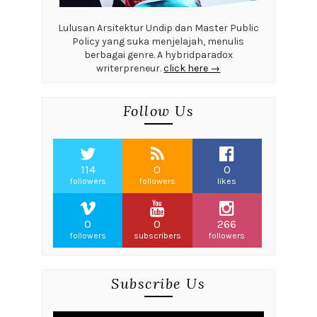
Lulusan Arsitektur Undip dan Master Public
Policy yang suka menjelajah, menulis
berbagai genre. A hybridparadox
writerpreneur.
click here →
Follow Us
114
0
0
followers
followers
likes
0
0
266
followers
subscribers
followers
Subscribe Us