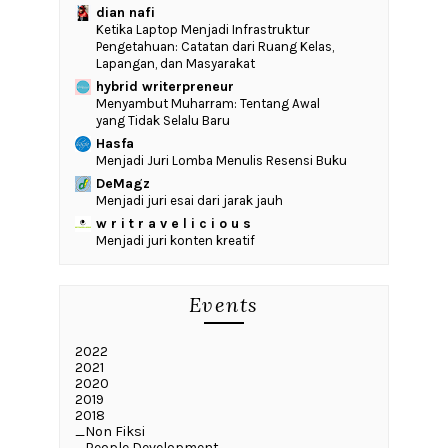
dian nafi
Ketika Laptop Menjadi Infrastruktur
Pengetahuan: Catatan dari Ruang Kelas,
Lapangan, dan Masyarakat
hybrid writerpreneur
Menyambut Muharram: Tentang Awal
yang Tidak Selalu Baru
Hasfa
Menjadi Juri Lomba Menulis Resensi Buku
DeMagz
Menjadi juri esai dari jarak jauh
w r i t r a v e l i c i o u s
Menjadi juri konten kreatif
Events
2022
2021
2020
2019
2018
_Non Fiksi
_People Development