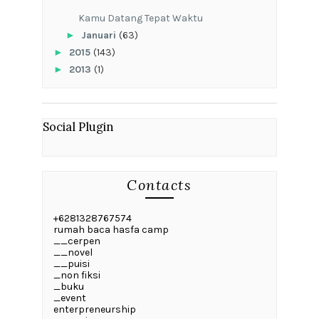
Kamu Datang Tepat Waktu
►
Januari
(63)
►
2015
(143)
►
2013
(1)
Social Plugin
Contacts
+6281328767574
rumah baca hasfa camp
__cerpen
__novel
__puisi
_non fiksi
_buku
_event
enterpreneurship