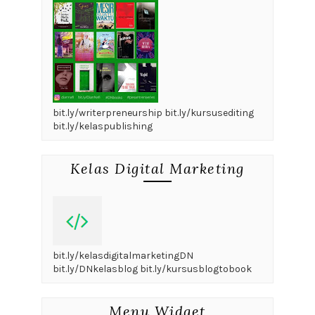
bit.ly/writerpreneurship bit.ly/kursusediting
bit.ly/kelaspublishing
Kelas Digital Marketing
bit.ly/kelasdigitalmarketingDN
bit.ly/DNkelasblog bit.ly/kursusblogtobook
Menu Widget