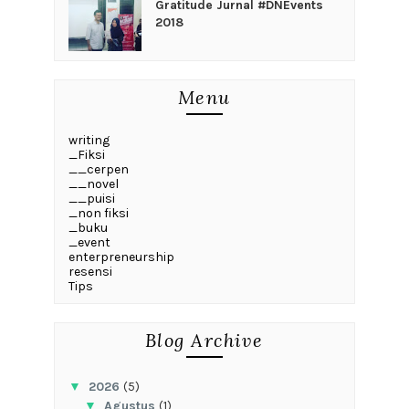
Gratitude Jurnal #DNEvents
2018
Menu
writing
_Fiksi
__cerpen
__novel
__puisi
_non fiksi
_buku
_event
enterpreneurship
resensi
Tips
Blog Archive
▼
2026
(5)
▼
Agustus
(1)