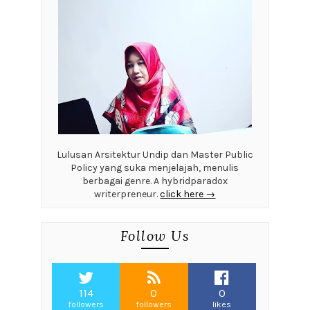
Lulusan Arsitektur Undip dan Master Public
Policy yang suka menjelajah, menulis
berbagai genre. A hybridparadox
writerpreneur.
click here →
Follow Us
114
0
0
followers
followers
likes