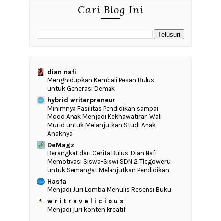
Cari Blog Ini
dian nafi
Menghidupkan Kembali Pesan Bulus
untuk Generasi Demak
hybrid writerpreneur
‎Minimnya Fasilitas Pendidikan sampai
Mood Anak Menjadi Kekhawatiran Wali
Murid untuk Melanjutkan Studi Anak-
Anaknya
DeMagz
‎Berangkat dari Cerita Bulus, Dian Nafi
Memotivasi Siswa-Siswi SDN 2 Tlogoweru
untuk Semangat Melanjutkan Pendidikan
Hasfa
Menjadi Juri Lomba Menulis Resensi Buku
w r i t r a v e l i c i o u s
Menjadi juri konten kreatif