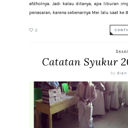
afdholnya. Jadi kalau ditanya, apa liburan i
penasaran, karena sebenarnya Mei lalu saat ke 
2
CONTI
Desem
Catatan Syukur 2
by
dian