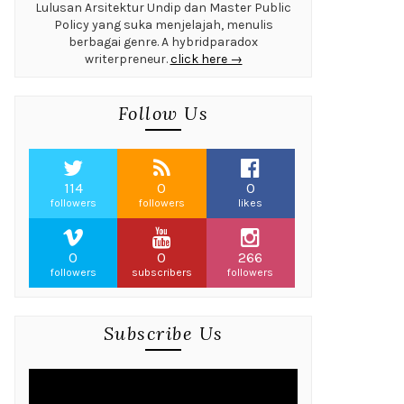
Lulusan Arsitektur Undip dan Master Public
Policy yang suka menjelajah, menulis
berbagai genre. A hybridparadox
writerpreneur.
click here →
Follow Us
114
0
0
followers
followers
likes
0
0
266
followers
subscribers
followers
Subscribe Us