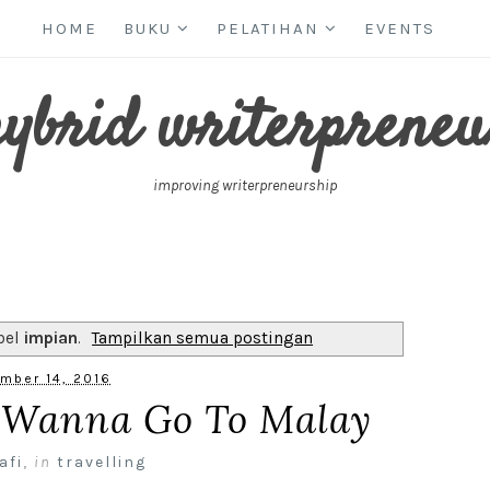
HOME
BUKU
PELATIHAN
EVENTS
hybrid writerpreneu
improving writerpreneurship
bel
impian
.
Tampilkan semua postingan
mber 14, 2016
s Wanna Go To Malay
afi
,
in
travelling