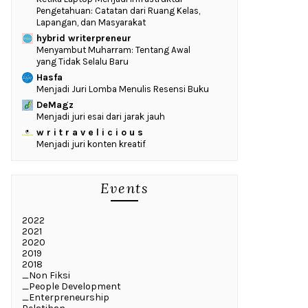
Pengetahuan: Catatan dari Ruang Kelas,
Lapangan, dan Masyarakat
hybrid writerpreneur
Menyambut Muharram: Tentang Awal
yang Tidak Selalu Baru
Hasfa
Menjadi Juri Lomba Menulis Resensi Buku
DeMagz
Menjadi juri esai dari jarak jauh
w r i t r a v e l i c i o u s
Menjadi juri konten kreatif
Events
2022
2021
2020
2019
2018
_Non Fiksi
_People Development
_Enterpreneurship