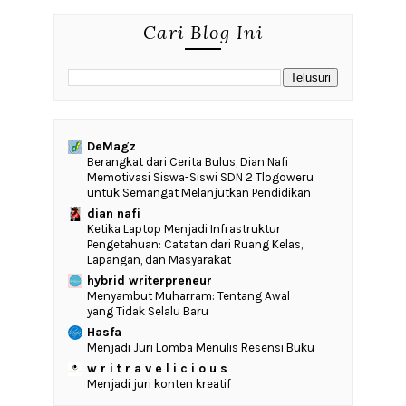
Cari Blog Ini
DeMagz
‎Berangkat dari Cerita Bulus, Dian Nafi
Memotivasi Siswa-Siswi SDN 2 Tlogoweru
untuk Semangat Melanjutkan Pendidikan
dian nafi
Ketika Laptop Menjadi Infrastruktur
Pengetahuan: Catatan dari Ruang Kelas,
Lapangan, dan Masyarakat
hybrid writerpreneur
Menyambut Muharram: Tentang Awal
yang Tidak Selalu Baru
Hasfa
Menjadi Juri Lomba Menulis Resensi Buku
w r i t r a v e l i c i o u s
Menjadi juri konten kreatif