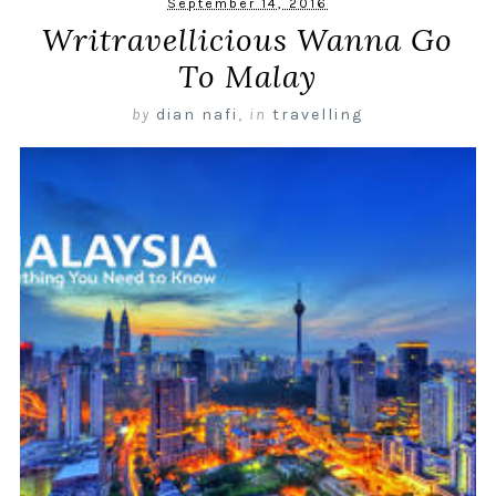
September 14, 2016
Writravellicious Wanna Go
To Malay
by
dian nafi
,
in
travelling