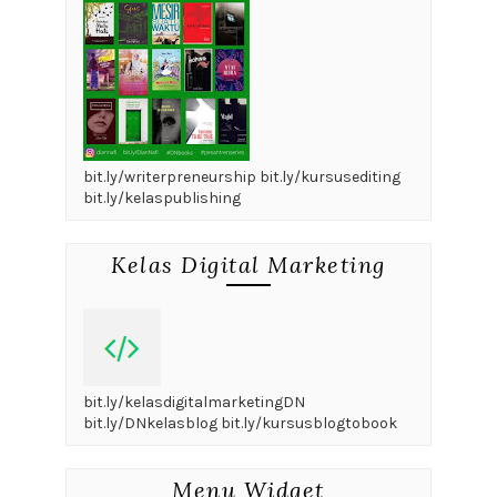
bit.ly/writerpreneurship bit.ly/kursusediting
bit.ly/kelaspublishing
Kelas Digital Marketing
bit.ly/kelasdigitalmarketingDN
bit.ly/DNkelasblog bit.ly/kursusblogtobook
Menu Widget