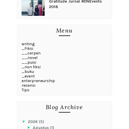
Gratitude Jurnal #DNEvents
2018
Menu
writing
_Fiksi
__cerpen
__novel
__puisi
_non fiksi
_buku
_event
enterpreneurship
resensi
Tips
Blog Archive
▼
2026
(5)
▼
Agustus
(1)