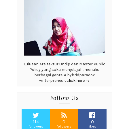
Lulusan Arsitektur Undip dan Master Public
Policy yang suka menjelajah, menulis
berbagai genre. A hybridparadox
writerpreneur.
click here →
Follow Us
114
0
0
followers
followers
likes