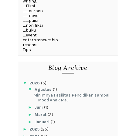
writing
_Fiksi
__cerpen
__novel
__puisi
_non fiksi
_buku
_event
enterpreneurship
resensi
Tips
Blog Archive
▼
2026
(5)
▼
Agustus
(1)
‎Minimnya Fasilitas Pendidikan sampai
Mood Anak Me...
►
Juni
(1)
►
Maret
(2)
►
Januari
(1)
►
2025
(25)