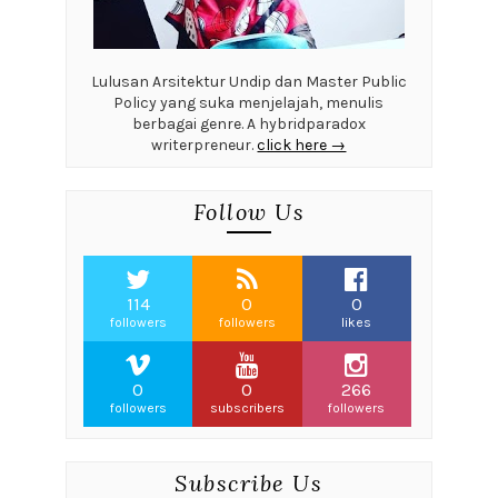
Lulusan Arsitektur Undip dan Master Public
Policy yang suka menjelajah, menulis
berbagai genre. A hybridparadox
writerpreneur.
click here →
Follow Us
114
0
0
followers
followers
likes
0
0
266
followers
subscribers
followers
Subscribe Us