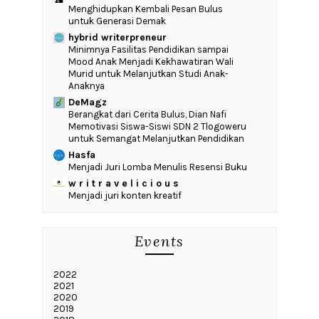
Menghidupkan Kembali Pesan Bulus
untuk Generasi Demak
hybrid writerpreneur
‎Minimnya Fasilitas Pendidikan sampai
Mood Anak Menjadi Kekhawatiran Wali
Murid untuk Melanjutkan Studi Anak-
Anaknya
DeMagz
‎Berangkat dari Cerita Bulus, Dian Nafi
Memotivasi Siswa-Siswi SDN 2 Tlogoweru
untuk Semangat Melanjutkan Pendidikan
Hasfa
Menjadi Juri Lomba Menulis Resensi Buku
w r i t r a v e l i c i o u s
Menjadi juri konten kreatif
Events
2022
2021
2020
2019