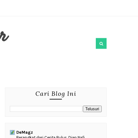
r
Cari Blog Ini
DeMagz
‎Berangkat dari Cerita Bulus, Dian Nafi