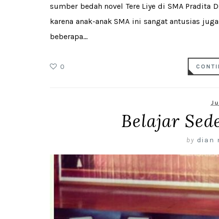
sumber bedah novel Tere Liye di SMA Pradita D
karena anak-anak SMA ini sangat antusias jug
beberapa...
0
CONTI
Ju
Belajar Sed
by
dian 