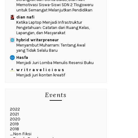
Memotivasi Siswa-Siswi SDN 2 Tlogoweru
untuk Semangat Melanjutkan Pendidikan
dian nafi
Ketika Laptop Menjadi Infrastruktur
Pengetahuan: Catatan dari Ruang Kelas,
Lapangan, dan Masyarakat
hybrid writerpreneur
Menyambut Muharram: Tentang Awal
yang Tidak Selalu Baru
Hasfa
Menjadi Juri Lomba Menulis Resensi Buku
w r i t r a v e l i c i o u s
Menjadi juri konten kreatif
Events
2022
2021
2020
2019
2018
_Non Fiksi