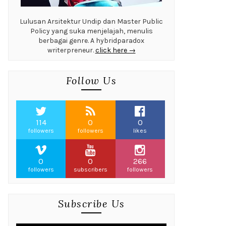
Lulusan Arsitektur Undip dan Master Public
Policy yang suka menjelajah, menulis
berbagai genre. A hybridparadox
writerpreneur.
click here →
Follow Us
114
0
0
followers
followers
likes
0
0
266
followers
subscribers
followers
Subscribe Us