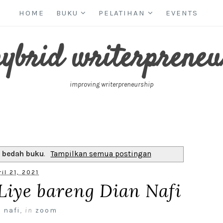
HOME
BUKU
PELATIHAN
EVENTS
hybrid writerpreneu
improving writerpreneurship
l
bedah buku
.
Tampilkan semua postingan
ril 21, 2021
Liye bareng Dian Nafi
 nafi
,
in
zoom