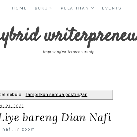
HOME
BUKU
PELATIHAN
EVENTS
hybrid writerpreneu
improving writerpreneurship
bel
nebula
.
Tampilkan semua postingan
ril 21, 2021
Liye bareng Dian Nafi
 nafi
,
in
zoom