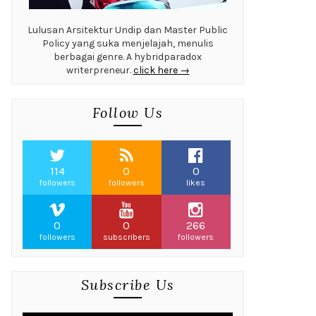
Lulusan Arsitektur Undip dan Master Public
Policy yang suka menjelajah, menulis
berbagai genre. A hybridparadox
writerpreneur.
click here →
Follow Us
114
0
0
followers
followers
likes
0
0
266
followers
subscribers
followers
Subscribe Us