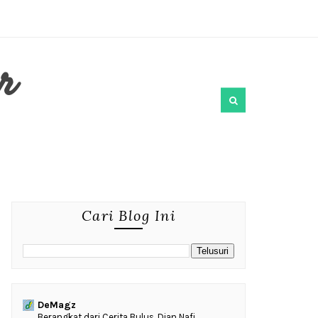
r
Cari Blog Ini
DeMagz
‎Berangkat dari Cerita Bulus, Dian Nafi