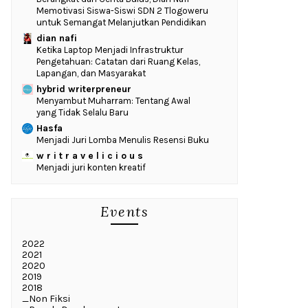
Memotivasi Siswa-Siswi SDN 2 Tlogoweru
untuk Semangat Melanjutkan Pendidikan
dian nafi
Ketika Laptop Menjadi Infrastruktur
Pengetahuan: Catatan dari Ruang Kelas,
Lapangan, dan Masyarakat
hybrid writerpreneur
Menyambut Muharram: Tentang Awal
yang Tidak Selalu Baru
Hasfa
Menjadi Juri Lomba Menulis Resensi Buku
w r i t r a v e l i c i o u s
Menjadi juri konten kreatif
Events
2022
2021
2020
2019
2018
_Non Fiksi