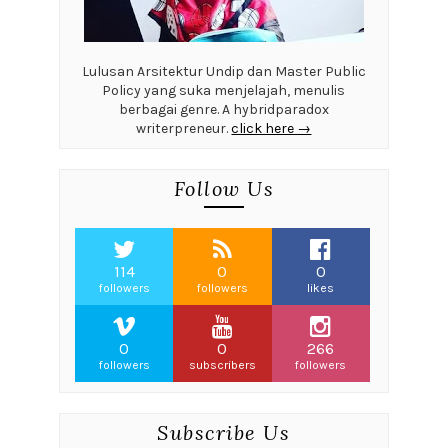
Lulusan Arsitektur Undip dan Master Public
Policy yang suka menjelajah, menulis
berbagai genre. A hybridparadox
writerpreneur.
click here →
Follow Us
114
0
0
followers
followers
likes
0
0
266
followers
subscribers
followers
Subscribe Us