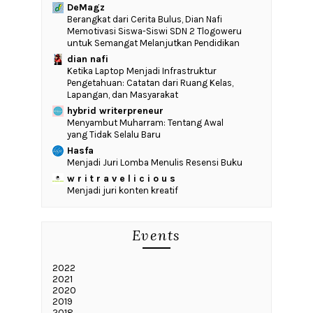
DeMagz
‎Berangkat dari Cerita Bulus, Dian Nafi
Memotivasi Siswa-Siswi SDN 2 Tlogoweru
untuk Semangat Melanjutkan Pendidikan
dian nafi
Ketika Laptop Menjadi Infrastruktur
Pengetahuan: Catatan dari Ruang Kelas,
Lapangan, dan Masyarakat
hybrid writerpreneur
Menyambut Muharram: Tentang Awal
yang Tidak Selalu Baru
Hasfa
Menjadi Juri Lomba Menulis Resensi Buku
w r i t r a v e l i c i o u s
Menjadi juri konten kreatif
Events
2022
2021
2020
2019
2018