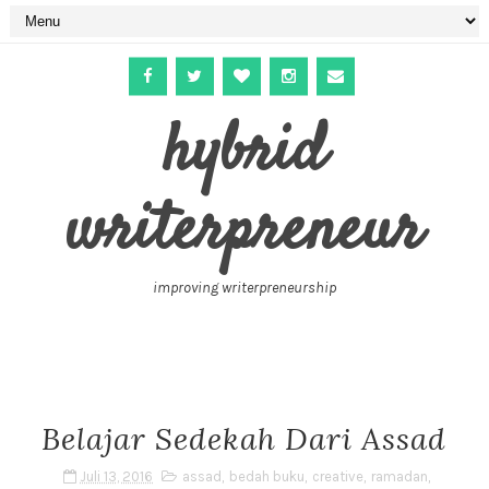
hybrid
writerpreneur
improving writerpreneurship
Belajar Sedekah Dari Assad
Juli 13, 2016
assad
,
bedah buku
,
creative
,
ramadan
,