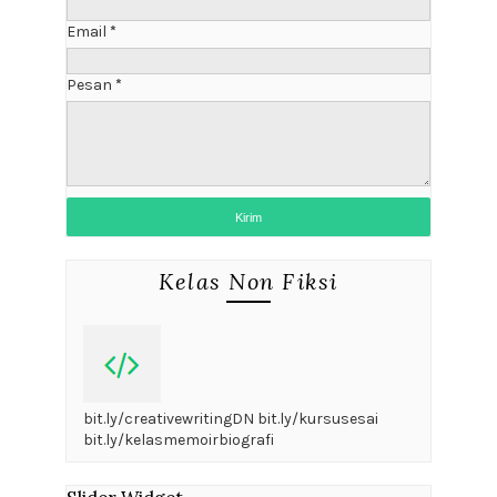
Email
*
Pesan
*
Kelas Non Fiksi
bit.ly/creativewritingDN bit.ly/kursusesai
bit.ly/kelasmemoirbiografi