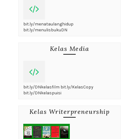
bit.ly/menataulanghidup
bit.ly/menulisbukuDN
Kelas Media
bit.ly/DNkelasfilm bit.ly/KelasCopy
bit.ly/DNkelaspuisi
Kelas Writerpreneurship