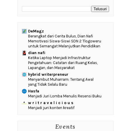
DeMagz
‎Berangkat dari Cerita Bulus, Dian Nafi
Memotivasi Siswa-Siswi SDN 2 Tlogoweru
untuk Semangat Melanjutkan Pendidikan
dian nafi
Ketika Laptop Menjadi Infrastruktur
Pengetahuan: Catatan dari Ruang Kelas,
Lapangan, dan Masyarakat
hybrid writerpreneur
Menyambut Muharram: Tentang Awal
yang Tidak Selalu Baru
Hasfa
Menjadi Juri Lomba Menulis Resensi Buku
w r i t r a v e l i c i o u s
Menjadi juri konten kreatif
Events