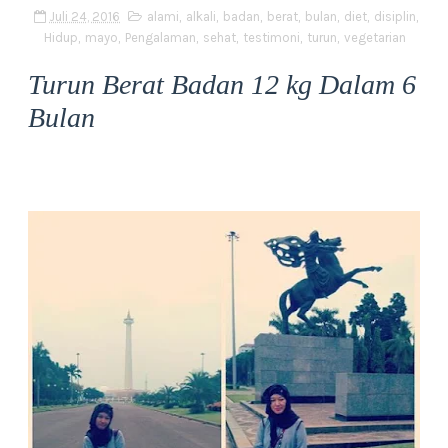
Juli 24, 2016
alami
,
alkali
,
badan
,
berat
,
bulan
,
diet
,
disiplin
,
Hidup
,
mayo
,
Pengalaman
,
sehat
,
testimoni
,
turun
,
vegetarian
Turun Berat Badan 12 kg Dalam 6
Bulan