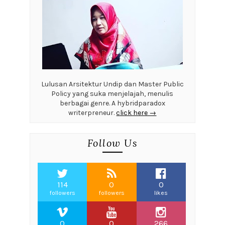
Lulusan Arsitektur Undip dan Master Public
Policy yang suka menjelajah, menulis
berbagai genre. A hybridparadox
writerpreneur.
click here →
Follow Us
114
0
0
followers
followers
likes
0
0
266